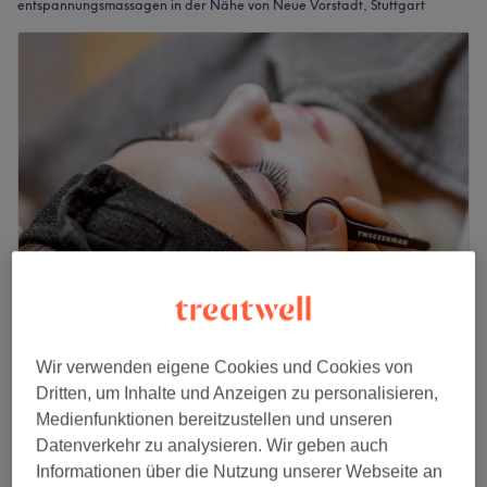
entspannungsmassagen in der Nähe von Neue Vorstadt, Stuttgart
Cocoon-Wellness & Beauty
Wir verwenden eigene Cookies und Cookies von
4,7
67 Bewertungen
Dritten, um Inhalte und Anzeigen zu personalisieren,
Mitte, Stuttgart
Auf Karte anzeigen
Medienfunktionen bereitzustellen und unseren
Classic Massage
ab
72 €
Datenverkehr zu analysieren. Wir geben auch
1 Std. - 1 Std. 30 Min.
Informationen über die Nutzung unserer Webseite an