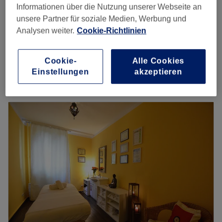
Informationen über die Nutzung unserer Webseite an
Honig Massage
90 €
unsere Partner für soziale Medien, Werbung und
1 Std.
Analysen weiter.
Cookie-Richtlinien
Aromatherapie Massage
ab
90 €
1 Std. 30 Min.
Cookie-
Alle Cookies
Schnellansicht Saloninfos
Einstellungen
akzeptieren
Montag
10:00
–
20:00
Dienstag
10:00
–
20:00
Mittwoch
10:00
–
20:00
Donnerstag
10:00
–
20:00
Freitag
10:00
–
20:00
Samstag
10:00
–
20:00
Sonntag
10:00
–
20:00
Murashki Head Spa in Mannheim-Neckarstadt ist ein
Ort, an dem Entspannung, Achtsamkeit und
Wohlbefinden auf besondere Weise miteinander