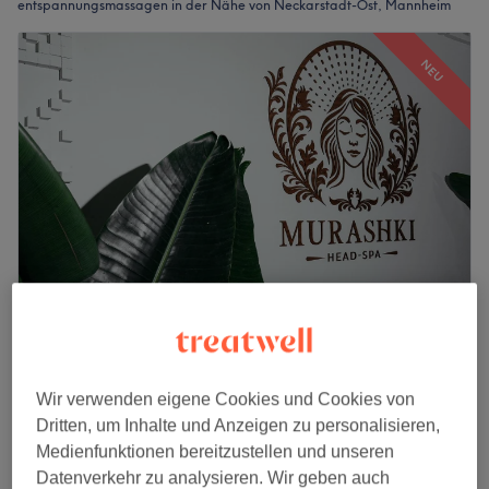
entspannungsmassagen in der Nähe von Neckarstadt-Ost, Mannheim
NEU
Murashki Head Spa Mannheim
5,0
34 Bewertungen
Neckarstadt-Nordost, Mannheim
Wir verwenden eigene Cookies und Cookies von
Auf Karte anzeigen
Dritten, um Inhalte und Anzeigen zu personalisieren,
Klassische Massage
Medienfunktionen bereitzustellen und unseren
ab
90 €
1 Std. 30 Min.
Datenverkehr zu analysieren. Wir geben auch