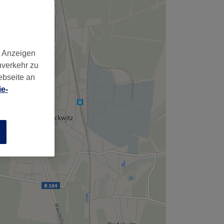
d Anzeigen
nverkehr zu
ebseite an
e-
n