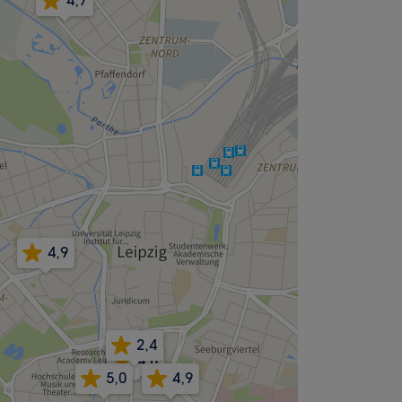
4,7
4,9
2,4
4,8
5,0
4,9