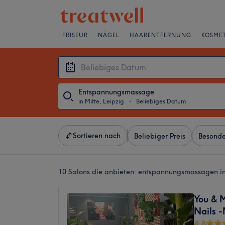
FRISEUR
NÄGEL
HAARENTFERNUNG
KOSMET
Entspannungsmassage
in Mitte, Leipzig
・
Beliebiges Datum
Sortieren nach
Beliebiger Preis
Besonde
10 Salons die anbieten:
entspannungsmassagen in 
You & 
Nails 
4,8