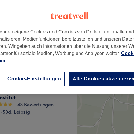
wertungen
eipzig
enden eigene Cookies und Cookies von Dritten, um Inhalte un
ab
40 €
nalisieren, Medienfunktionen bereitzustellen und unseren Date
ren. Wir geben auch Informationen über die Nutzung unserer W
artner für soziale Medien, Werbung und Analysen weiter.
Cooki
ab
45 €
ien
Cookie-Einstellungen
Alle Cookies akzeptiere
nstitut
43 Bewertungen
-Süd, Leipzig