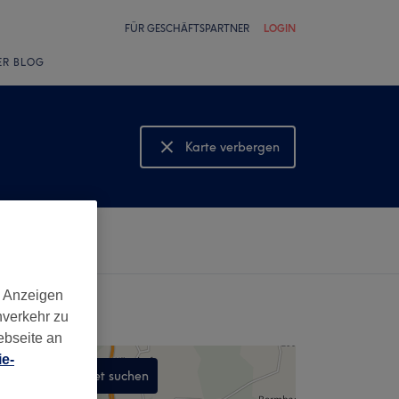
FÜR GESCHÄFTSPARTNER
LOGIN
ER BLOG
Karte verbergen
Karte anzeigen
d Anzeigen
nverkehr zu
ebseite an
e-
In diesem Gebiet suchen