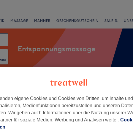
IK
MASSAGE
MÄNNER
GESCHENKGUTSCHEIN
SALE %
UNS
Entspannungsmassage
atum
rheiten
Marken
Salons
Expressangebote
Bewertung
enden eigene Cookies und Cookies von Dritten, um Inhalte un
nalisieren, Medienfunktionen bereitzustellen und unseren Date
heinland-Pfalz
ren. Wir geben auch Informationen über die Nutzung unserer W
artner für soziale Medien, Werbung und Analysen weiter.
Cooki
+
Beauty
ien
374 Bewertungen
−