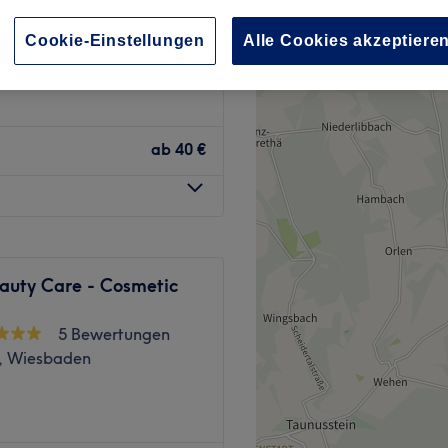
, Rheinland-Pfalz
Cookie-Einstellungen
Alle Cookies akzeptiere
ab
40 €
eauty Care - Cosmetic
5 Bewertungen
h, Wiesbaden
rnägel oder lieber einen