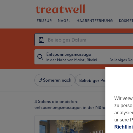
FRISEUR
NÄGEL
HAARENTFERNUNG
KOSMET
Entspannungsmassage
in der Nähe von Mainz, Rheinland-Pfalz
・
Beliebiges D
Sortieren nach
Beliebiger Preis
Besonde
Wir verw
4 Salons die anbieten:
zu perso
entspannungsmassagen in der Nähe von Mainz, R
analysie
unsere P
Janna 
Richtlin
4,7