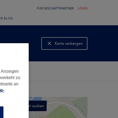
FÜR GESCHÄFTSPARTNER
LOGIN
ER BLOG
Karte verbergen
Karte anzeigen
d Anzeigen
nverkehr zu
ebseite an
e-
In diesem Gebiet suchen
n
,