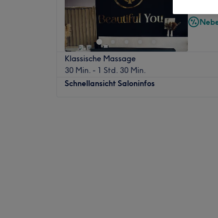
Löhne, 
Nebe
Klassische Massage
30 Min. - 1 Std. 30 Min.
Schnellansicht Saloninfos
Montag
08:00
–
19:00
Dienstag
09:00
–
19:00
Mittwoch
09:00
–
19:00
Donnerstag
08:00
–
19:00
Freitag
09:00
–
19:00
Samstag
09:00
–
16:00
Sonntag
Geschlossen
Beautiful You in Bad Oeynhausen bietet pro
Gesichtsbehandlungen mit REVIDERM ,med