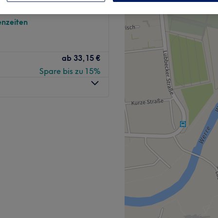
Nordrhein-Westfalen
nzeiten
ab
33,15 €
Spare bis zu 15%
fessionelle
izinische und kosmetische