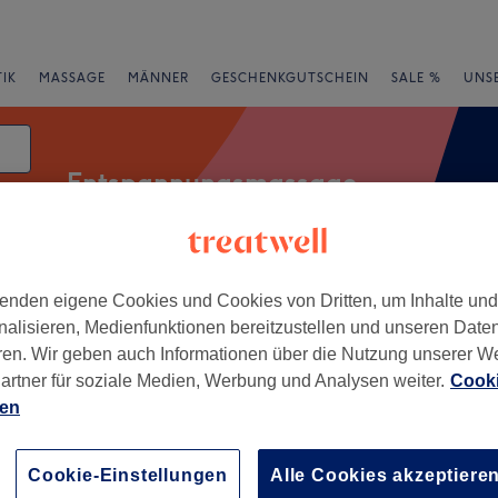
IK
MASSAGE
MÄNNER
GESCHENKGUTSCHEIN
SALE %
UNS
Entspannungsmassage
um
enden eigene Cookies und Cookies von Dritten, um Inhalte un
rheiten
Salons
Expressangebote
Bewertung
nalisieren, Medienfunktionen bereitzustellen und unseren Date
ren. Wir geben auch Informationen über die Nutzung unserer W
Löhne, Nordrhein-Westfalen
artner für soziale Medien, Werbung und Analysen weiter.
Cooki
ien
+
ul You - Bad
usen
−
Cookie-Einstellungen
Alle Cookies akzeptiere
284 Bewertungen