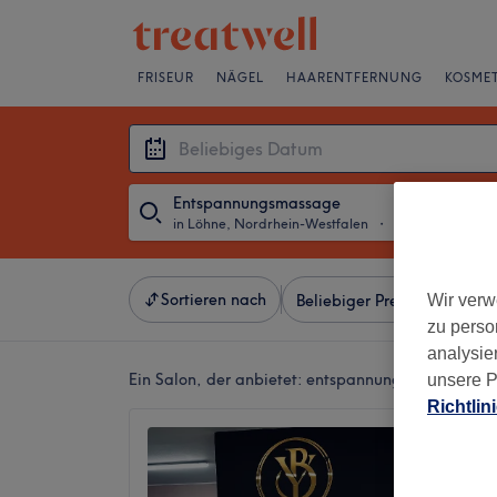
FRISEUR
NÄGEL
HAARENTFERNUNG
KOSMET
Entspannungsmassage
in Löhne, Nordrhein-Westfalen
・
Beliebiges Dat
Sortieren nach
Wir verw
Beliebiger Preis
Besonde
zu perso
analysie
Ein Salon, der anbietet:
entspannungsmassage in 
unsere P
Richtlin
Beautyf
Oeynha
4,9