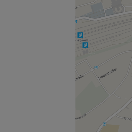
assagen .Ein erfahrenes
giene -und
rgebnisse und echte
t ,gepflegte Nägel und eine
tlichen Verkehrsmitteln. Die
tion Lö-Melbergen, Lange
n ist. Der Bahnhof Bad
.
essionell.
 und Nagelmodellagen.
n kostenloses Getränk
Zurück zur Salonansicht