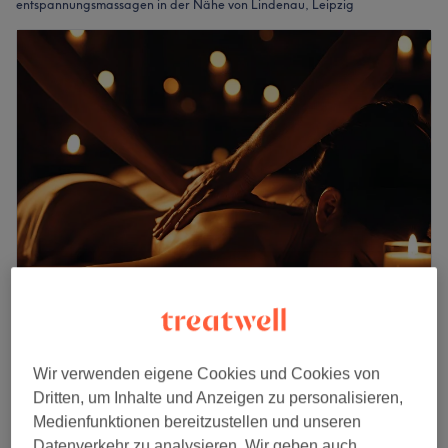
entspannungsmassagen in der Nähe von Lindenau, Leipzig
WOHLFÜHLEN ∞ SCHÖNHEIT Plagwitz
5,0
102 Bewertungen
Plagwitz, Leipzig
Auf Karte anzeigen
Wir verwenden eigene Cookies und Cookies von
Last Minute
Dritten, um Inhalte und Anzeigen zu personalisieren,
Seelenruhe-Massage - Wohlühlen
Medienfunktionen bereitzustellen und unseren
ab
79,20 €
leicht gemacht
Datenverkehr zu analysieren. Wir geben auch