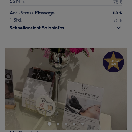
55 Min.
75 €
Lassen Sie sich verschönern und buchen Sie noch heute
65 €
Anti-Stress Massage
Ihren persönlichen Beauty-Termin!
1 Std.
75 €
Zurück zur Salonansicht
Schnellansicht Saloninfos
Montag
09:00
–
20:00
Dienstag
09:30
–
20:00
Mittwoch
09:00
–
20:00
Donnerstag
10:00
–
20:00
Freitag
09:00
–
20:00
Samstag
09:40
–
17:40
Sonntag
Geschlossen
Weil die Haut das Spiegelbild und die Augen das Tor zur
Seele sind, steht das Kosmetikstudio Beauty & Nails in
Leipzig für Qualität und ganzheitliche Lösungen – für
Schönheit und Wohlbefinden! Buche jetzt deinen
Wunschtermin und deine Wunschbehandlung über