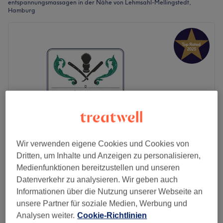
entspannungsmassagen in der Nähe von Lehmsahl-Mellingstedt,
Hamburg
Wir verwenden eigene Cookies und Cookies von
Dritten, um Inhalte und Anzeigen zu personalisieren,
Mens Place Barbier AEZ Alstertal
Medienfunktionen bereitzustellen und unseren
Einkaufzentrum EG
Datenverkehr zu analysieren. Wir geben auch
4,9
1241 Bewertungen
Informationen über die Nutzung unserer Webseite an
Poppenbüttel, Hamburg
Auf Karte anzeigen
unsere Partner für soziale Medien, Werbung und
Relax Massage Aez- Kopf-, Schulter- &
Analysen weiter.
Cookie-Richtlinien