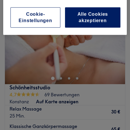
Cookie-
Alle Cookies
Einstellungen
akzeptieren
Schönheitsstudio
4,7
69 Bewertungen
Konstanz
Auf Karte anzeigen
Relax Massage
30 €
25 Min.
Klassische Ganzkörpermassage
65 €