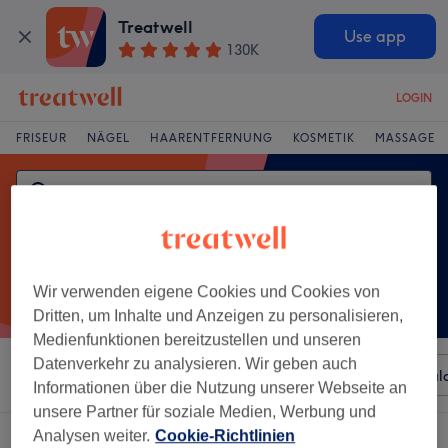
Treatwell
Use app
130K
LOGIN
FRISEUR
NÄGEL
HAARENTFERNUNG
KOSMETIK
MASSAGE
Wir verwenden eigene Cookies und Cookies von
Dritten, um Inhalte und Anzeigen zu personalisieren,
Medienfunktionen bereitzustellen und unseren
Datenverkehr zu analysieren. Wir geben auch
Sortieren nach
Beliebiger Preis
Besonderheiten
Sal
Informationen über die Nutzung unserer Webseite an
unsere Partner für soziale Medien, Werbung und
Analysen weiter.
Cookie-Richtlinien
Ein Salon, der anbietet:
entspannungsmassage in Konstanz