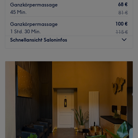
68 €
Ganzkörpermassage
45 Min.
81 €
100 €
Ganzkörpermassage
1 Std. 30 Min.
115 €
Schnellansicht Saloninfos
Montag
08:00
–
22:00
Dienstag
08:00
–
22:00
Mittwoch
08:00
–
22:00
Donnerstag
08:00
–
22:00
Freitag
08:00
–
22:00
Samstag
08:00
–
22:00
Sonntag
08:00
–
22:00
Transparenz und Vertrauen spielen dabei eine große
Rolle.
Wer sich vorab ein genaueres Bild machen möchte, findet