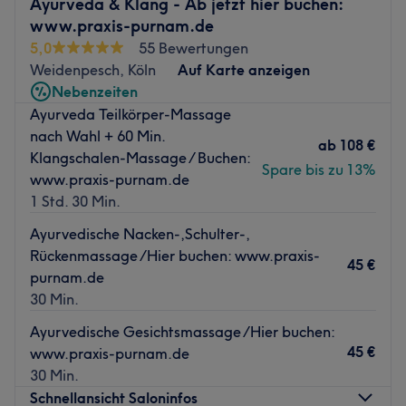
Ayurveda & Klang - Ab jetzt hier buchen:
für dich, berät individuell und sorgt dafür, dass du dich
www.praxis-purnam.de
rundum wohlfühlst – während wir gemeinsam für
5,0
55 Bewertungen
sichtbare, nachhaltige Ergebnisse sorgen. Dein Besuch
Weidenpesch, Köln
Auf Karte anzeigen
bei uns soll nicht nur effizient, sondern auch ein Verwöhn-
Nebenzeiten
Erlebnis für dich sein :)
Ayurveda Teilkörper-Massage
Vor der Behandlung erfolgt bei uns immer eine
nach Wahl + 60 Min.
ab
108 €
persönliche Beratung durch medizinisch geschultes
Klangschalen-Massage / Buchen:
Spare bis zu 13%
Fachpersonal.
www.praxis-purnam.de
1 Std. 30 Min.
Das Team:
Unsere Inhaberin - Elena Nazaret ist medizinisch
Ayurvedische Nacken-,Schulter-,
geschulte Spezialistin für Hautverjüngung & dauerhafte
Rückenmassage /Hier buchen: www.praxis-
45 €
Haarentfernung. Das Team besteht aus hochprofessionell
purnam.de
ausgebildeten Fachkräften, die modernste medizinische
30 Min.
Gerätetherapie mit präzisen Techniken verbinden, um dir
Ayurvedische Gesichtsmassage /Hier buchen:
die besten auf dem Beauty-Markt verfügbaren Ergebnisse
45 €
www.praxis-purnam.de
zu ermöglichen. Ergebnisse, die sofort auffallen und die
30 Min.
halten.
Schnellansicht Saloninfos