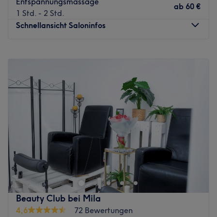
Entspannungsmassage
ab
60 €
1 Std. - 2 Std.
Schnellansicht Saloninfos
Montag
Geschlossen
Dienstag
12:00
–
21:00
Mittwoch
12:00
–
21:00
Donnerstag
12:00
–
21:00
Freitag
12:00
–
21:00
Samstag
12:00
–
21:00
Sonntag
12:00
–
21:00
Lass' dich entführen in die Welt des modernen Thailands
- die Praxis My Thai Massage, das Massagestudio im
Kölner Stadtteil Porz, lädt dich ein auf eine
Entdeckungsreise. Buche jetzt deine Reise ins Kölner
Thailand online über Treatwell und lasse dich verwöhnen!
Beauty Club bei Mila
4,6
72 Bewertungen
Das beeindruckende Ambiente des Salons entführt den