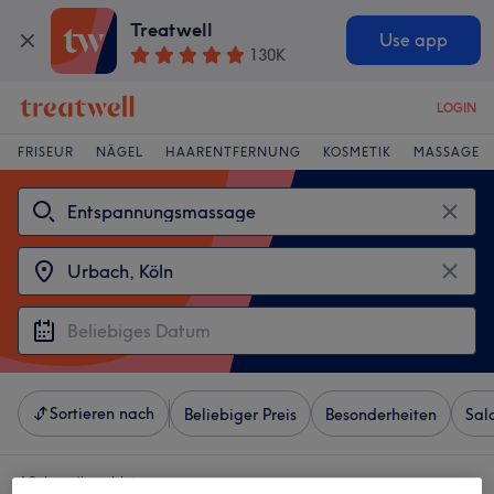
Treatwell
Use app
130K
LOGIN
FRISEUR
NÄGEL
HAARENTFERNUNG
KOSMETIK
MASSAGE
Sortieren nach
Beliebiger Preis
Besonderheiten
Sal
4 Salons die anbieten: