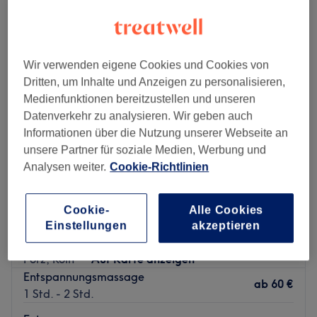
entspannungsmassagen in der Nähe von Urbach, Köln
Wir verwenden eigene Cookies und Cookies von
Dritten, um Inhalte und Anzeigen zu personalisieren,
Medienfunktionen bereitzustellen und unseren
Datenverkehr zu analysieren. Wir geben auch
Informationen über die Nutzung unserer Webseite an
unsere Partner für soziale Medien, Werbung und
Analysen weiter.
Cookie-Richtlinien
Cookie-
Alle Cookies
My Thai Massage
Einstellungen
akzeptieren
4,7
328 Bewertungen
Porz, Köln
Auf Karte anzeigen
Entspannungsmassage
ab
60 €
1 Std. - 2 Std.