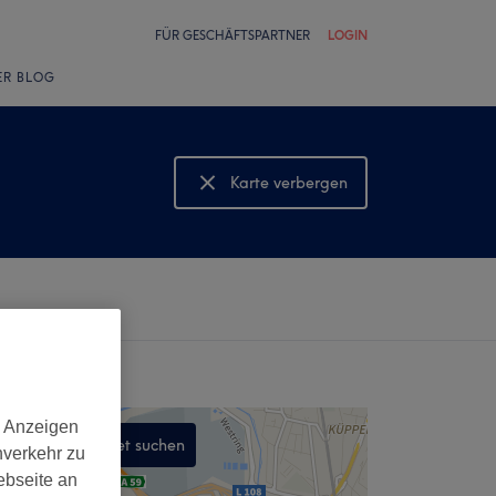
FÜR GESCHÄFTSPARTNER
LOGIN
ER BLOG
Karte verbergen
Karte anzeigen
d Anzeigen
In diesem Gebiet suchen
nverkehr zu
,
ebseite an