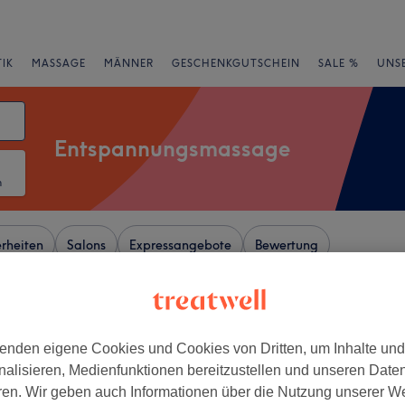
IK
MASSAGE
MÄNNER
GESCHENKGUTSCHEIN
SALE %
UNS
Entspannungsmassage
m
rheiten
Salons
Expressangebote
Bewertung
er Nähe von Rondorf, Köln
enden eigene Cookies und Cookies von Dritten, um Inhalte un
+
Thai-massage
nalisieren, Medienfunktionen bereitzustellen und unseren Date
145 Bewertungen
−
ren. Wir geben auch Informationen über die Nutzung unserer W
erg, Köln