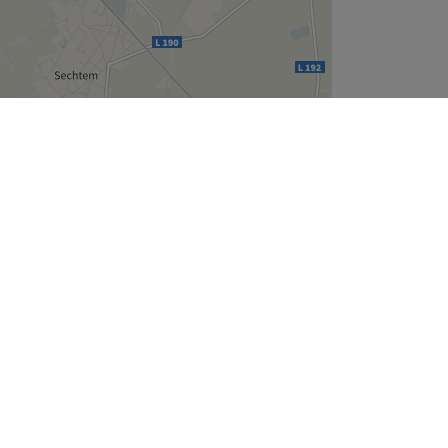
Leaflet
| ©
OpenStreetMap
contributors
Unternehmen
Über uns
Jobs