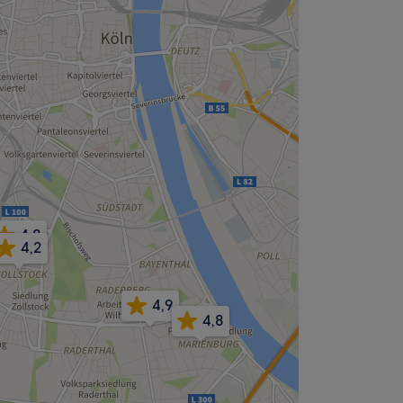
4,8
4,2
4,9
4,8