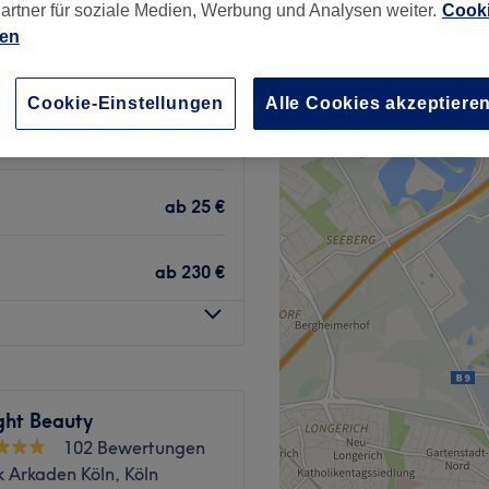
artner für soziale Medien, Werbung und Analysen weiter.
Cooki
ien
Cookie-Einstellungen
Alle Cookies akzeptiere
ab
90 €
ab
25 €
ab
230 €
ght Beauty
102 Bewertungen
k Arkaden Köln, Köln