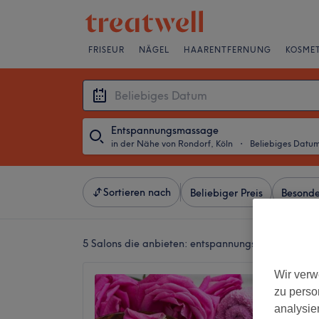
FRISEUR
NÄGEL
HAARENTFERNUNG
KOSMET
Entspannungsmassage
in der Nähe von Rondorf, Köln
・
Beliebiges Datu
Sortieren nach
Beliebiger Preis
Besonde
5 Salons die anbieten:
entspannungsmassagen in d
Wir verw
Lamai 
zu perso
4,8
analysie
Klettenb