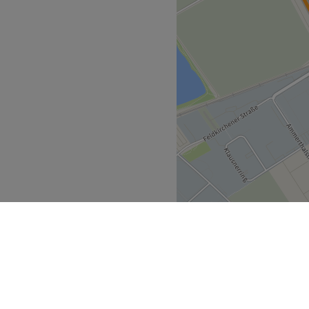
Zurück zur Salonansicht
 der Bushaltestelle
nen entfernt, was den
eilen der Stadt erleichtert.
urin und hat über 18 Jahre
 arbeitet immer achtsam und
mit Entspannung verbunden.
 Holz und warmen Erdtönen
ige und heimische
handlungen und Massagen
ch auf vegane,
mit natürlichen