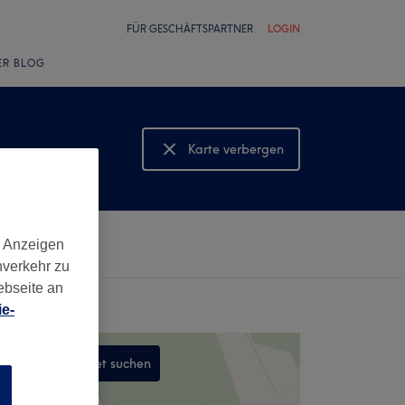
FÜR GESCHÄFTSPARTNER
LOGIN
ER BLOG
Karte verbergen
Karte anzeigen
d Anzeigen
nverkehr zu
ebseite an
e-
In diesem Gebiet suchen
n
,