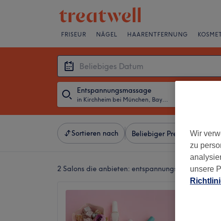
FRISEUR
NÄGEL
HAARENTFERNUNG
KOSMET
Entspannungsmassage
in Kirchheim bei München, Bayern
・
Beliebiges D
Sortieren nach
Wir verw
Beliebiger Preis
Besonde
zu perso
analysie
2 Salons die anbieten:
entspannungsmassagen in 
unsere P
Richtlin
Rio Nai
4,5
Kirchhe