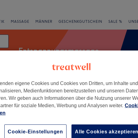
IK
MASSAGE
MÄNNER
GESCHENKGUTSCHEIN
SALE %
UNS
Entspannungsmassage
atum
enden eigene Cookies und Cookies von Dritten, um Inhalte un
rheiten
Marken
Salons
Expressangebote
Bewertung
nalisieren, Medienfunktionen bereitzustellen und unseren Date
ren. Wir geben auch Informationen über die Nutzung unserer W
Kirchheim bei München, Bayern
artner für soziale Medien, Werbung und Analysen weiter.
Cooki
ien
+
ls & Spa
217 Bewertungen
−
Cookie-Einstellungen
Alle Cookies akzeptiere
im bei München, Bayern