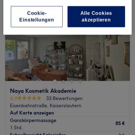
Cookie-
Alle Cookies
Einstellungen
akzeptieren
Naya Kosmetik Akademie
4,9
33 Bewertungen
Eisenbahnstraße, Kaiserslautern
Auf Karte anzeigen
Ganzkörpermassage
85 €
1 Std.
Schnellansicht Saloninfos