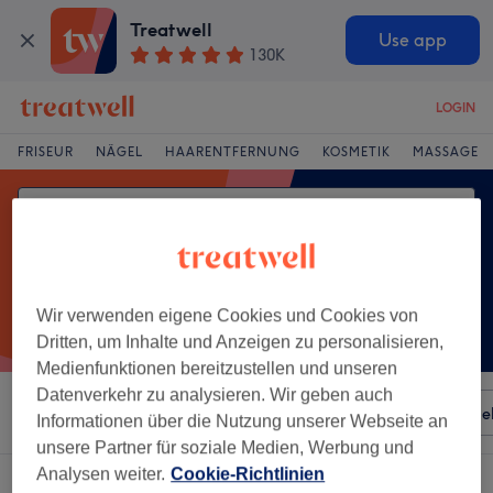
Treatwell
Use app
130K
LOGIN
FRISEUR
NÄGEL
HAARENTFERNUNG
KOSMETIK
MASSAGE
Wir verwenden eigene Cookies und Cookies von
Dritten, um Inhalte und Anzeigen zu personalisieren,
Medienfunktionen bereitzustellen und unseren
Datenverkehr zu analysieren. Wir geben auch
Sortieren nach
Besonderheiten
Salons
Expressange
Informationen über die Nutzung unserer Webseite an
unsere Partner für soziale Medien, Werbung und
Analysen weiter.
Cookie-Richtlinien
Ein Salon, der anbietet:
entspannungsmassage in Kaiserslautern