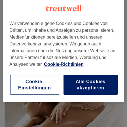
30 Min.
Spare bis zu 10%
ab
62,10 €
Oberkörper-Wellnessmassage
1 Std.
Spare bis zu 10%
Wir verwenden eigene Cookies und Cookies von
Dritten, um Inhalte und Anzeigen zu personalisieren,
ab
49,50 €
Intensive oberkörpermassage
Medienfunktionen bereitzustellen und unseren
45 Min.
Spare bis zu 10%
Datenverkehr zu analysieren. Wir geben auch
Schnellansicht Saloninfos
Informationen über die Nutzung unserer Webseite an
unsere Partner für soziale Medien, Werbung und
Montag
10:00
–
20:00
Analysen weiter.
Cookie-Richtlinien
Dienstag
10:00
–
20:00
Mittwoch
10:00
–
20:00
Donnerstag
10:00
–
20:00
Cookie-
Alle Cookies
Einstellungen
akzeptieren
Freitag
10:00
–
20:00
Samstag
10:00
–
20:00
Sonntag
Geschlossen
Bei Dermalux Beauty & Spa in Hamburg kannst du dem
Alltagsstress entkommen und dich dabei rundum