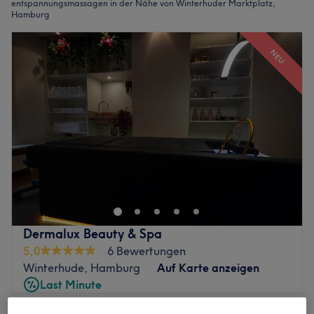
entspannungsmassagen in der Nähe von Winterhuder Marktplatz,
Hamburg
NEU
Dermalux Beauty & Spa
5,0
6 Bewertungen
Winterhude, Hamburg
Auf Karte anzeigen
Last Minute
ab
35,10 €
Entspannende Rückenmassage