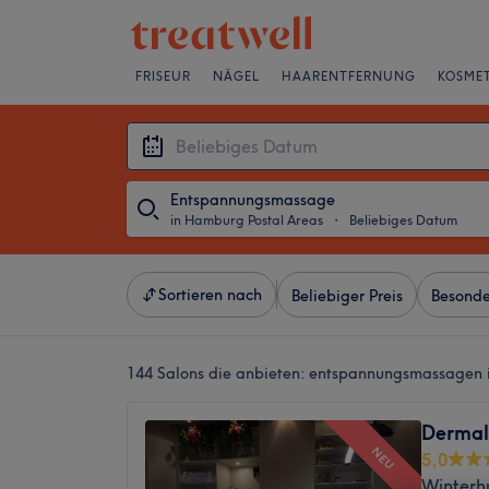
FRISEUR
NÄGEL
HAARENTFERNUNG
KOSMET
Entspannungsmassage
in Hamburg Postal Areas
・
Beliebiges Datum
Sortieren nach
Beliebiger Preis
Besonde
144 Salons die anbieten:
entspannungsmassagen i
Dermal
NEU
5,0
Winterh