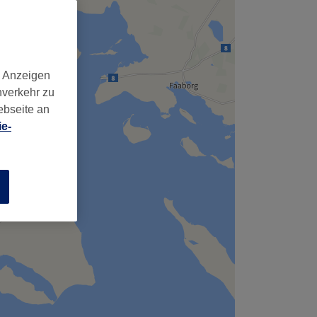
d Anzeigen
nverkehr zu
ebseite an
e-
n