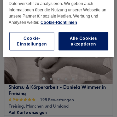
entspannungsmassagen in der Nähe von Freising, München und
Datenverkehr zu analysieren. Wir geben auch
Umland
Informationen über die Nutzung unserer Webseite an
unsere Partner für soziale Medien, Werbung und
Analysen weiter.
Cookie-Richtlinien
Cookie-
Alle Cookies
Einstellungen
akzeptieren
Shiatsu & Körperarbeit - Daniela Wimmer in
Freising
4,9
198 Bewertungen
Freising, München und Umland
Auf Karte anzeigen