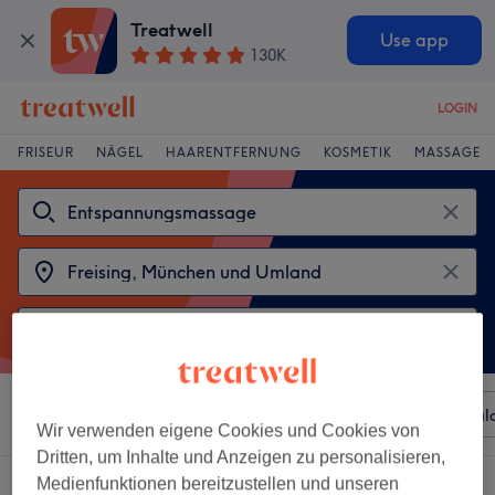
Treatwell
Use app
130K
LOGIN
FRISEUR
NÄGEL
HAARENTFERNUNG
KOSMETIK
MASSAGE
Sortieren nach
Beliebiger Preis
Besonderheiten
Sal
Wir verwenden eigene Cookies und Cookies von
Dritten, um Inhalte und Anzeigen zu personalisieren,
2 Salons die anbieten:
Medienfunktionen bereitzustellen und unseren