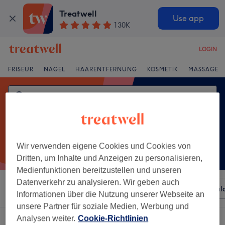
Treatwell
Use app
130K
LOGIN
FRISEUR
NÄGEL
HAARENTFERNUNG
KOSMETIK
MASSAGE
Wir verwenden eigene Cookies und Cookies von
Dritten, um Inhalte und Anzeigen zu personalisieren,
Medienfunktionen bereitzustellen und unseren
Datenverkehr zu analysieren. Wir geben auch
Sortieren nach
Beliebiger Preis
Besonderheiten
Sal
Informationen über die Nutzung unserer Webseite an
unsere Partner für soziale Medien, Werbung und
Analysen weiter.
Cookie-Richtlinien
Ein Salon, der anbietet: