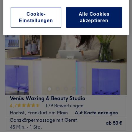
entspannungsmassage in der Nähe von Frankfurt Höchst, Frankfurt
am Main
Cookie-
Alle Cookies
Einstellungen
akzeptieren
Venüs Waxing & Beauty Studio
4,7
179 Bewertungen
Höchst, Frankfurt am Main
Auf Karte anzeigen
Ganzkörpermassage mit Geret
ab
50 €
45 Min. - 1 Std.