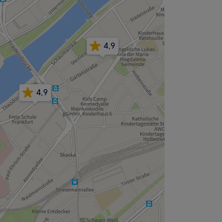
4,9
4,9