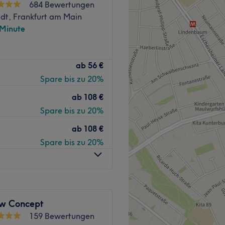
684 Bewertungen
adt, Frankfurt am Main
 Minute
mit exklusiv abgestimmten
ab
56 €
Spare bis zu 20%
n luxuriöses Beauty-
nd individuelle Expertise
ab
108 €
erschmelzen – für ein
Spare bis zu 20%
mit Anspruch.
ab
108 €
Spare bis zu 20%
n
Frankfurt (Main) Westend
 höchste Fachkompetenz mit
nis. Mit langjähriger
w Concept
hts- und
159 Bewertungen
schneiderte Ergebnisse auf