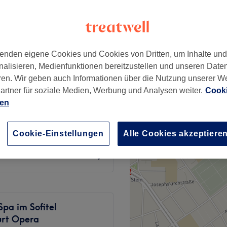
, Frankfurt am Main
enden eigene Cookies und Cookies von Dritten, um Inhalte un
nalisieren, Medienfunktionen bereitzustellen und unseren Date
120 €
smassage 20% Rabatt
ren. Wir geben auch Informationen über die Nutzung unserer W
150 €
artner für soziale Medien, Werbung und Analysen weiter.
Cooki
ien
ab
110 €
Cookie-Einstellungen
Alle Cookies akzeptiere
150 €
 Spa im Sofitel
urt Opera