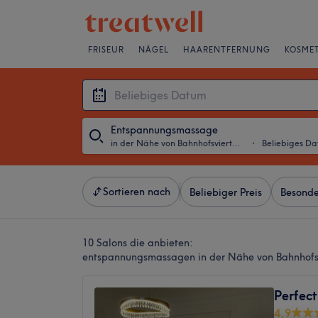
FRISEUR
NÄGEL
HAARENTFERNUNG
KOSMET
Entspannungsmassage
in der Nähe von Bahnhofsviertel, Frankfurt am Main
・
Beliebiges D
Sortieren nach
Beliebiger Preis
Besonde
10 Salons die anbieten:
entspannungsmassagen in der Nähe von Bahnhofsv
Perfec
4,9