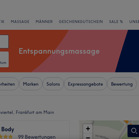
IK
MASSAGE
MÄNNER
GESCHENKGUTSCHEIN
SALE %
UNS
Entspannungsmassage
atum
rheiten
Marken
Salons
Expressangebote
Bewertung
iertel, Frankfurt am Main
+
t Body
99 Bewertungen
−