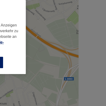
,
d Anzeigen
nverkehr zu
ebseite an
e-
n