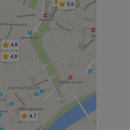
4,8
5,0
4,8
4,8
4,7