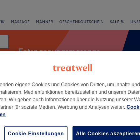
IK
MASSAGE
MÄNNER
GESCHENKGUTSCHEIN
SALE %
UNS
Entspannungsmassage
enden eigene Cookies und Cookies von Dritten, um Inhalte un
rheiten
Marken
Salons
Expressangebote
Bewertung
nalisieren, Medienfunktionen bereitzustellen und unseren Date
ren. Wir geben auch Informationen über die Nutzung unserer W
 Emden, Niedersachsen
artner für soziale Medien, Werbung und Analysen weiter.
Cooki
ien
+
 Your Body & Your Soul
37 Bewertungen
−
Cookie-Einstellungen
Alle Cookies akzeptiere
Niedersachsen