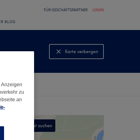
FÜR GESCHÄFTSPARTNER
LOGIN
ER BLOG
Karte verbergen
Karte anzeigen
d Anzeigen
nverkehr zu
ebseite an
e-
In diesem Gebiet suchen
n
,