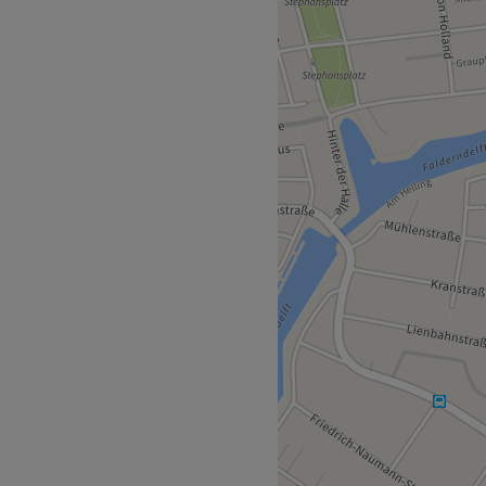
n kannst du dem
undum verschönern lassen.
handlungen, ausführliche
y-Anwendungen. Vergiss den
llumfassenden Beauty-
riesland) befindet sich nur
er top gepflegt auszusehen.
 KosmetikerInnen auf dem
rn
e Produkte