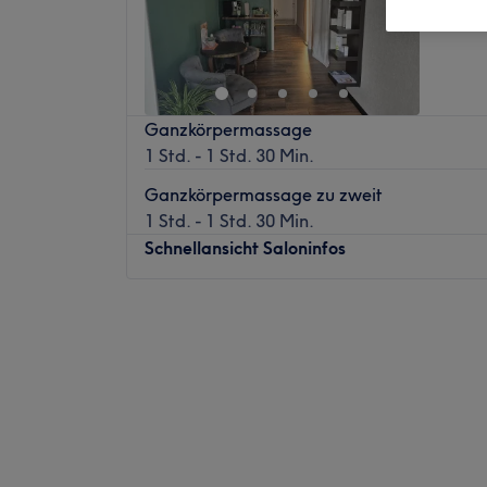
Ganzkörpermassage
1 Std. - 1 Std. 30 Min.
Ganzkörpermassage zu zweit
1 Std. - 1 Std. 30 Min.
Schnellansicht Saloninfos
Montag
10:00
–
19:00
Dienstag
10:00
–
19:00
Mittwoch
10:00
–
19:00
Donnerstag
10:00
–
19:00
Freitag
10:00
–
19:00
Samstag
Geschlossen
Sonntag
Geschlossen