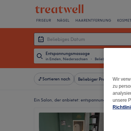
FRISEUR
NÄGEL
HAARENTFERNUNG
KOSMET
Entspannungsmassage
in Emden, Niedersachsen
・
Beliebiges Datum
Sortieren nach
Wir verw
Beliebiger Preis
Besonde
zu perso
analysie
Ein Salon, der anbietet:
entspannungsmassage in
unsere P
Richtlin
Relax -
5,0
Emden, 