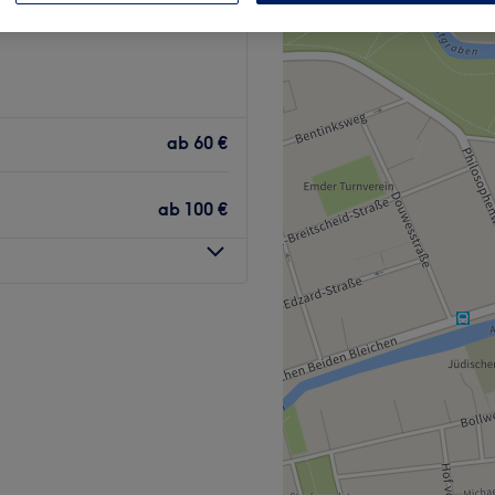
ab
60 €
ab
100 €