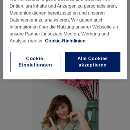
30 Min. - 2 Std.
Spare bis zu 10%
Dritten, um Inhalte und Anzeigen zu personalisieren,
Medienfunktionen bereitzustellen und unseren
ab
37,80 €
Anti-Stress Massage
Datenverkehr zu analysieren. Wir geben auch
30 Min. - 2 Std.
Spare bis zu 10%
Informationen über die Nutzung unserer Webseite an
Paarmassage Anfrage NUR
unsere Partner für soziale Medien, Werbung und
ab
0,90 €
TELEFONISCH
Analysen weiter.
Cookie-Richtlinien
Spare bis zu 10%
5 Min.
Schnellansicht Saloninfos
Cookie-
Alle Cookies
Einstellungen
akzeptieren
Montag
10:00
–
20:00
Dienstag
10:00
–
20:00
Mittwoch
10:00
–
20:00
Donnerstag
10:00
–
20:00
Freitag
10:00
–
20:00
Samstag
10:00
–
20:00
Sonntag
10:00
–
20:00
Deva Massage Düsseldorf ist ein renommiertes