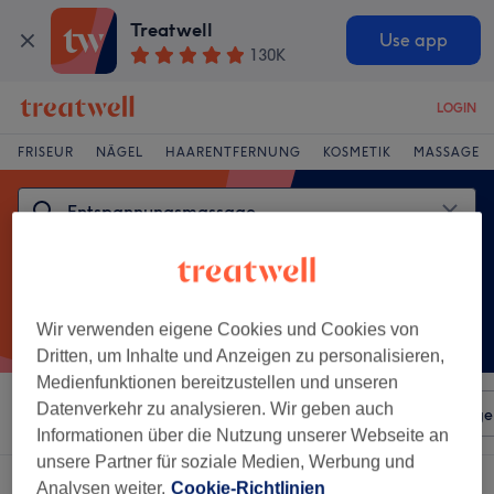
Treatwell
Use app
130K
LOGIN
FRISEUR
NÄGEL
HAARENTFERNUNG
KOSMETIK
MASSAGE
Wir verwenden eigene Cookies und Cookies von
Dritten, um Inhalte und Anzeigen zu personalisieren,
Medienfunktionen bereitzustellen und unseren
Datenverkehr zu analysieren. Wir geben auch
Sortieren nach
Beliebiger Preis
Salons
Expressange
Informationen über die Nutzung unserer Webseite an
unsere Partner für soziale Medien, Werbung und
Ein Salon, der anbietet:
Analysen weiter.
Cookie-Richtlinien