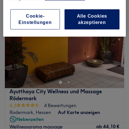
entspannungsmassage in der Nähe von Dietzenbach, Hessen
Cookie-
Alle Cookies
Einstellungen
akzeptieren
Ayutthaya City Wellness und Massage
Rödermark
4,3
4 Bewertungen
Rodermark, Hessen
Auf Karte anzeigen
Nebenzeiten
ab
44,10 €
Wellnessaroma massage