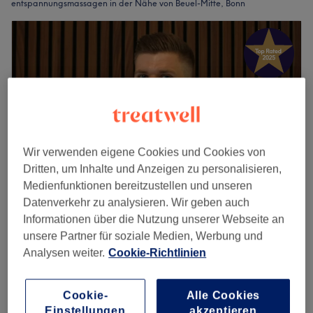
entspannungsmassagen in der Nähe von Beuel-Mitte, Bonn
Wir verwenden eigene Cookies und Cookies von
Dritten, um Inhalte und Anzeigen zu personalisieren,
Medienfunktionen bereitzustellen und unseren
Datenverkehr zu analysieren. Wir geben auch
Informationen über die Nutzung unserer Webseite an
Gladiolus Kosmetik
unsere Partner für soziale Medien, Werbung und
5,0
166 Bewertungen
Analysen weiter.
Cookie-Richtlinien
Beuel-Mitte, Bonn
Auf Karte anzeigen
Anti-Stress Gesicht und Nacken Grounding
ab
30 €
20 Min. - 45 Min.
Cookie-
Alle Cookies
Schnellansicht Saloninfos
Einstellungen
akzeptieren