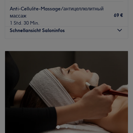
Was uns an dem Salon gefällt
Anti-Cellulite-Massage/антицеллюлитный
Atmosphäre: Entspannend, einladend, professionell.
69 €
массаж
Expertise: Massagen.
1 Std. 30 Min.
Produkte und Produktmarken: Hochwertige Produkte.
Schnellansicht Saloninfos
Extras: Sehr gut mit den öffentlichen Verkehrsmitteln zu
erreichen.
Montag
10:00
–
20:00
Zurück zur Salonansicht
Dienstag
10:00
–
20:00
Mittwoch
10:00
–
20:00
Donnerstag
10:00
–
20:00
Freitag
10:00
–
20:00
Samstag
10:00
–
18:00
Sonntag
Geschlossen
Strahlende und reine Haut zaubert dir das professionelle
Team von Sisters Beauty Bonn. Hier kannst du dich
zurücklehnen. Die Profis verwöhnen dich und deine Haut
mit pflegenden Produkten und verwenden ausschließlich
nachhaltigen Methoden.