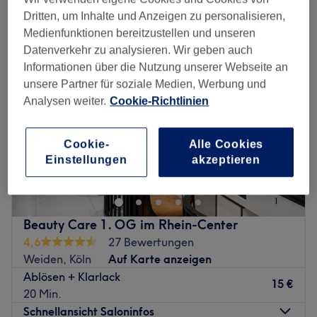
entfernung des nageldesigns in der Nähe von Rhein-Center, Köln
Dritten, um Inhalte und Anzeigen zu personalisieren,
Medienfunktionen bereitzustellen und unseren
Datenverkehr zu analysieren. Wir geben auch
Informationen über die Nutzung unserer Webseite an
unsere Partner für soziale Medien, Werbung und
Analysen weiter.
Cookie-Richtlinien
Cookie-
Alle Cookies
Einstellungen
akzeptieren
Beauty Care 1. OG im Rhein-Center
4,6
27 Bewertungen
Weiden, Köln
Auf Karte anzeigen
Ablösen + Klarlack
15 €
20 Min.
Schnellansicht Saloninfos