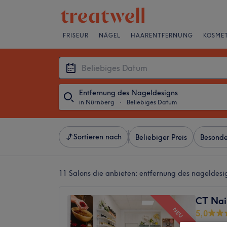
FRISEUR
NÄGEL
HAARENTFERNUNG
KOSMET
Entfernung des Nageldesigns
in Nürnberg
・
Beliebiges Datum
Sortieren nach
Beliebiger Preis
Besonde
11 Salons die anbieten:
entfernung des nageldesi
CT Nai
NEU
5,0
Glocken