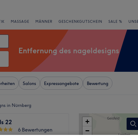
IK
MASSAGE
MÄNNER
GESCHENKGUTSCHEIN
SALE %
UNS
Entfernung des nageldesigns
rheiten
Salons
Expressangebote
Bewertung
gns in Nürnberg
+
ls 22
6 Bewertungen
−
hof, Nürnberg