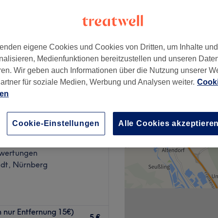
enden eigene Cookies und Cookies von Dritten, um Inhalte un
nalisieren, Medienfunktionen bereitzustellen und unseren Date
15 €
ren. Wir geben auch Informationen über die Nutzung unserer W
artner für soziale Medien, Werbung und Analysen weiter.
Cooki
ien
Cookie-Einstellungen
Alle Cookies akzeptiere
21
wertungen
adt, Nürnberg
zen ist für dich ein Muss?
 nur Entfernung 15€)
erg vorbei. Egal ob eine
5 €