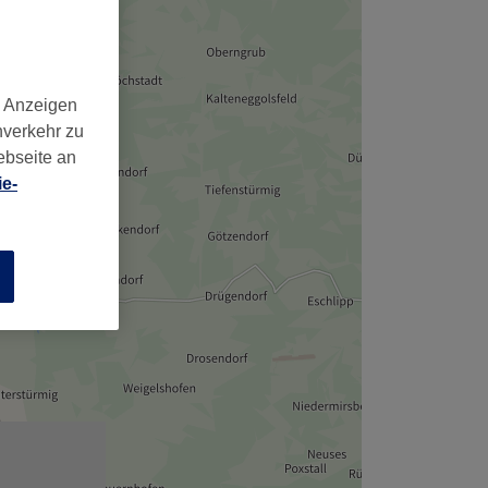
d Anzeigen
nverkehr zu
ebseite an
e-
n