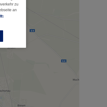
,
nverkehr zu
ebseite an
e-
n