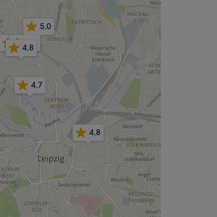
5,0
4,9
4,9
4,8
4,7
4,8