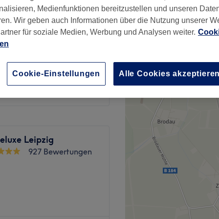
, Leipzig
nalisieren, Medienfunktionen bereitzustellen und unseren Date
ren. Wir geben auch Informationen über die Nutzung unserer W
artner für soziale Medien, Werbung und Analysen weiter.
Cooki
ien
15 €
Cookie-Einstellungen
Alle Cookies akzeptiere
eluxe Leipzig
927 Bewertungen
e Adresse für alle, die sich