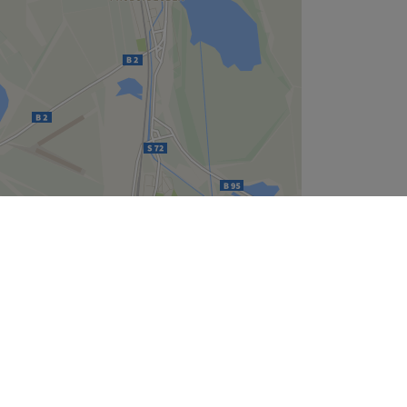
Leaflet
| ©
OpenStreetMap
contributors