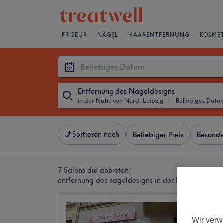
FRISEUR
NÄGEL
HAARENTFERNUNG
KOSMET
Entfernung des Nageldesigns
in der Nähe von Nord, Leipzig
・
Beliebiges Datu
Sortieren nach
Beliebiger Preis
Besonde
7 Salons die anbieten:
entfernung des nageldesigns in der Nähe von Nor
Hong K
4,6
Wir verw