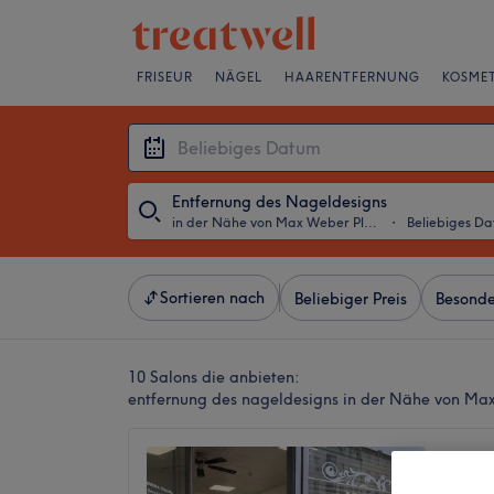
FRISEUR
NÄGEL
HAARENTFERNUNG
KOSMET
Entfernung des Nageldesigns
in der Nähe von Max Weber Platz, München
・
Beliebiges D
Sortieren nach
Beliebiger Preis
Besonde
10 Salons die anbieten:
entfernung des nageldesigns in der Nähe von Ma
Beauty 
5,0