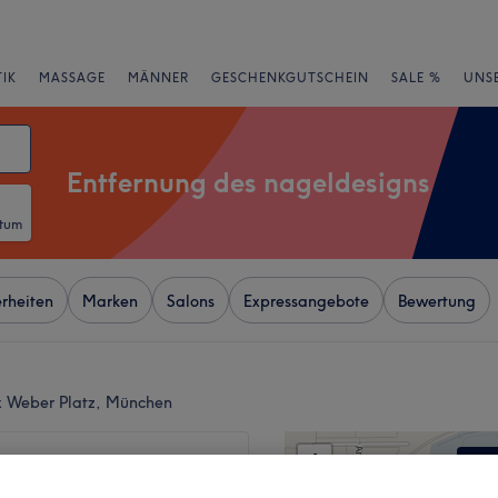
IK
MASSAGE
MÄNNER
GESCHENKGUTSCHEIN
SALE %
UNS
Entfernung des nageldesigns
atum
rheiten
Marken
Salons
Expressangebote
Bewertung
x Weber Platz, München
+
Studio Marina Tsalina
5 Bewertungen
−