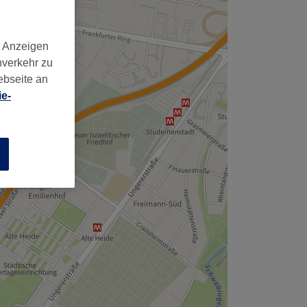
,
d Anzeigen
nverkehr zu
ebseite an
e-
n