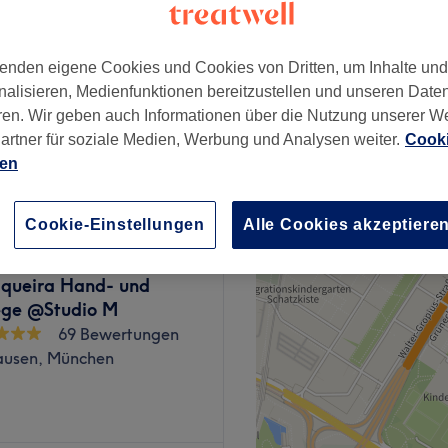
imer Platz, München
enden eigene Cookies und Cookies von Dritten, um Inhalte un
nalisieren, Medienfunktionen bereitzustellen und unseren Date
ren. Wir geben auch Informationen über die Nutzung unserer W
artner für soziale Medien, Werbung und Analysen weiter.
Cooki
15 €
ien
Cookie-Einstellungen
Alle Cookies akzeptiere
iqueira Hand- und
ege @Studio M
69 Bewertungen
usen, München
eauty Studio Marina Tsalina