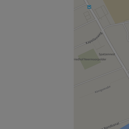
 ruhigen und entspannten
ie sich eine professionelle
elle Warsingsfehn Rathaus -
gagiertes Team von
mern. Mit ihren
ihre Arbeit sorgen sie
egten Nägeln den Salon
nd Vietnamesisch.
bewusst.
ukte, Naturkosmetik.
stenfreie Getränke und WLAN,