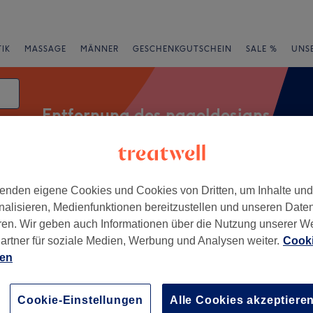
IK
MASSAGE
MÄNNER
GESCHENKGUTSCHEIN
SALE %
UNS
Entfernung des nageldesigns
tum
Expressangebote
Bewertung
enden eigene Cookies und Cookies von Dritten, um Inhalte un
nalisieren, Medienfunktionen bereitzustellen und unseren Date
ren. Wir geben auch Informationen über die Nutzung unserer W
artner für soziale Medien, Werbung und Analysen weiter.
Cooki
edersachsen
ien
+
n Beauty Salon
Cookie-Einstellungen
Alle Cookies akzeptiere
275 Bewertungen
−