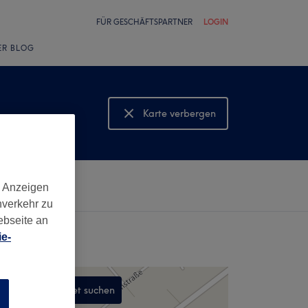
FÜR GESCHÄFTSPARTNER
LOGIN
ER BLOG
Karte verbergen
Karte anzeigen
d Anzeigen
nverkehr zu
ebseite an
e-
In diesem Gebiet suchen
n