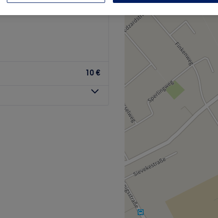
land, Niedersachsen
10 €
dio im Herzen von