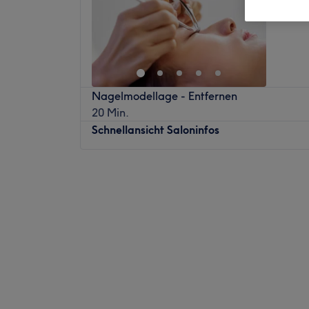
Moormer
Nagelmodellage - Entfernen
20 Min.
Schnellansicht Saloninfos
Montag
09:00
–
19:00
Dienstag
09:00
–
19:00
Mittwoch
09:00
–
19:00
Donnerstag
09:00
–
19:00
Freitag
09:00
–
19:00
Samstag
09:00
–
18:00
Sonntag
Geschlossen
Der Lan-Lan Beauty Salon ist ein Nagelstu