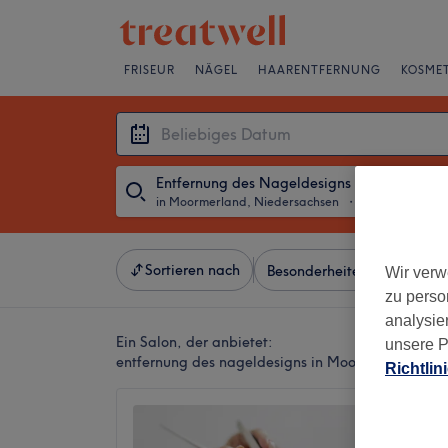
FRISEUR
NÄGEL
HAARENTFERNUNG
KOSMET
Entfernung des Nageldesigns
in Moormerland, Niedersachsen
・
Beliebiges Da
Sortieren nach
Besonderheiten
Salons
Wir verw
zu perso
analysie
Ein Salon, der anbietet:
unsere P
entfernung des nageldesigns in Moormerland, Ni
Richtlin
Lan La
4,4