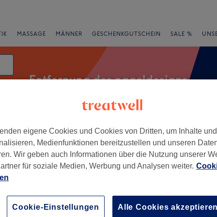
IK
MASSAGE
MÄNNER
GESCHENKGUTSCHEIN
SALE %
UNS
Entfernung des nageldesigns
enden eigene Cookies und Cookies von Dritten, um Inhalte un
rheiten
Salons
Expressangebote
Bewertung
nalisieren, Medienfunktionen bereitzustellen und unseren Date
ren. Wir geben auch Informationen über die Nutzung unserer W
igns in Magdeburg
artner für soziale Medien, Werbung und Analysen weiter.
Cooki
ien
+
nails Halberstädter (
 Nails 686)
−
Cookie-Einstellungen
Alle Cookies akzeptiere
60 Bewertungen