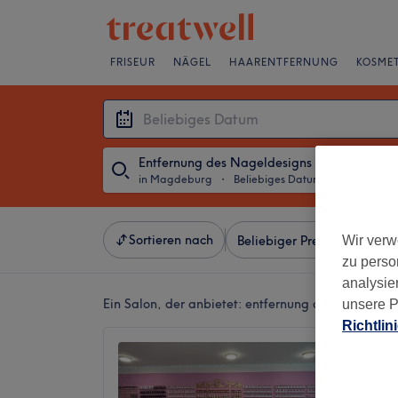
FRISEUR
NÄGEL
HAARENTFERNUNG
KOSMET
Entfernung des Nageldesigns
in Magdeburg
・
Beliebiges Datum
Sortieren nach
Wir verw
Beliebiger Preis
Besonde
zu perso
analysie
Ein Salon, der anbietet:
entfernung des nageldes
unsere P
Richtlin
Beauty_
Beauty
4,6