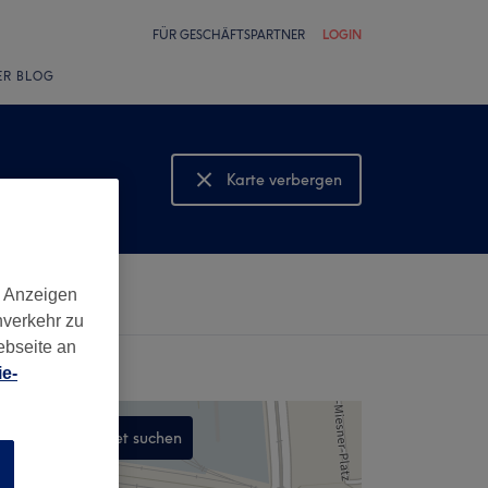
FÜR GESCHÄFTSPARTNER
LOGIN
ER BLOG
Karte verbergen
Karte anzeigen
d Anzeigen
nverkehr zu
ebseite an
e-
In diesem Gebiet suchen
n
,