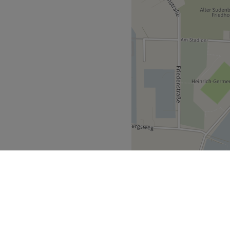
elegant.
odellagen.
 Produkte.
nderfreundlich und Haustiere
Zurück zur Salonansicht