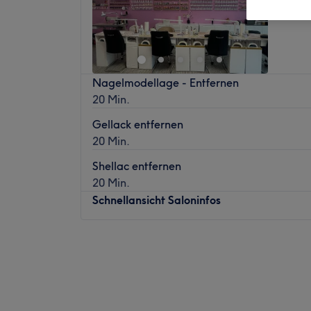
Sudenb
Nagelmodellage - Entfernen
20 Min.
Gellack entfernen
20 Min.
Shellac entfernen
20 Min.
Schnellansicht Saloninfos
Montag
09:00
–
19:00
Dienstag
09:00
–
19:00
Mittwoch
09:00
–
19:00
Donnerstag
09:00
–
19:00
Freitag
09:00
–
19:00