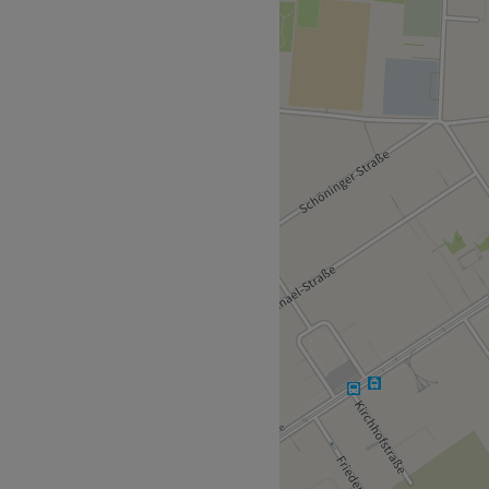
Änderungsschneiderei in
cklehnen, während die
 großen Auswahl an
hönern. Hier dreht sich
 nur eine Gehminute vom
Team engagierter
rn. Jedes Mitglied dieses
fahrungen ein, um
ögliche Pflege und
 Deutsch und Englisch auch