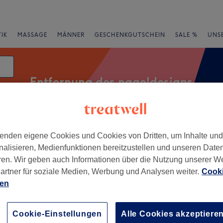
IK
MASSAGE
MÄNNER
GESCHENKGUTSCHEIN
SALE %
UNS
Entfernung des nageldesigns
atum
rheiten
Salons
Expressangebote
Bewertung
enden eigene Cookies und Cookies von Dritten, um Inhalte un
nalisieren, Medienfunktionen bereitzustellen und unseren Date
ren. Wir geben auch Informationen über die Nutzung unserer W
artner für soziale Medien, Werbung und Analysen weiter.
Cooki
in, Rheinland-Pfalz
ien
+
ls Ingelheim
Cookie-Einstellungen
Alle Cookies akzeptiere
329 Bewertungen
−