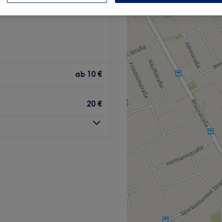
im am Rhein, Rheinland-
ab
10 €
20 €