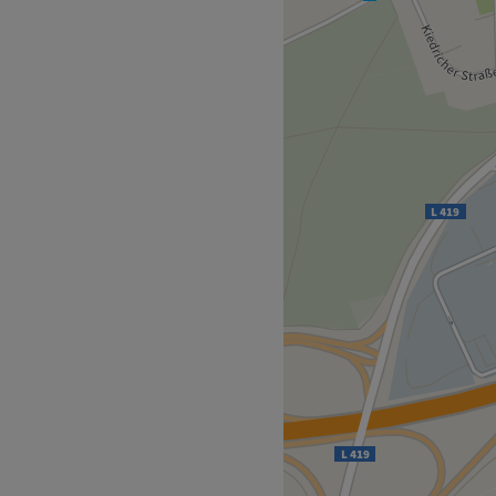
and in Ingelheim am Rhein.
designs und gepflegte Hände
deinen Termin direkt und
ofortiger
sich die Bushaltestelle
 an Mitarbeitern, welche
ldesigner sind. Mit ihrer
mfassend beraten und die für
en.
ell.