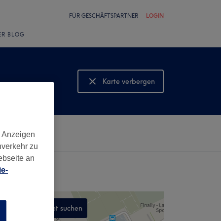
FÜR GESCHÄFTSPARTNER
LOGIN
ER BLOG
Karte verbergen
Karte anzeigen
d Anzeigen
nverkehr zu
ebseite an
e-
In diesem Gebiet suchen
n