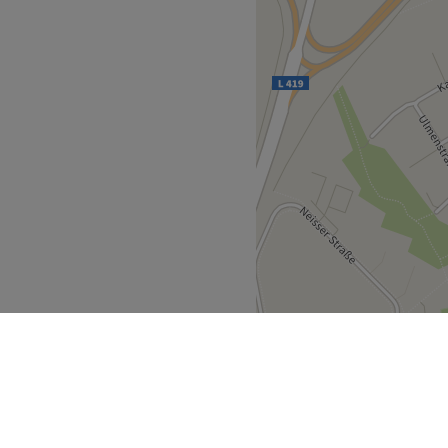
diküre.
Haustiere erlaubt,
.
Zurück zur Salonansicht