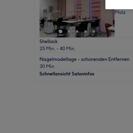
Ingelhe
Pfalz
Shellack
25 Min. - 40 Min.
Nagelmodellage - schonenden Entfernen
30 Min.
Schnellansicht Saloninfos
Montag
09:00
–
19:00
Dienstag
09:00
–
19:00
Mittwoch
09:00
–
19:00
Donnerstag
09:00
–
19:00
Freitag
09:00
–
19:00
Samstag
09:00
–
19:00
Sonntag
Geschlossen