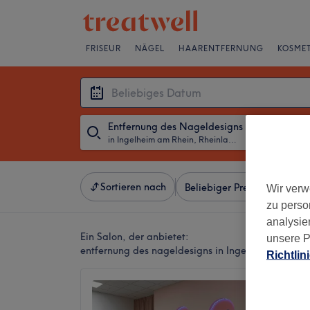
FRISEUR
NÄGEL
HAARENTFERNUNG
KOSMET
Entfernung des Nageldesigns
in Ingelheim am Rhein, Rheinland-Pfalz
・
Beliebiges D
Sortieren nach
Beliebiger Preis
Besonde
Wir verw
zu perso
analysie
Ein Salon, der anbietet:
unsere P
entfernung des nageldesigns in Ingelheim am Rhe
Richtlin
Les Nai
4,7