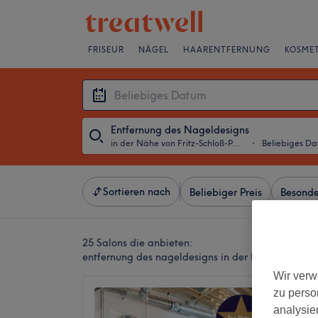
FRISEUR
NÄGEL
HAARENTFERNUNG
KOSMET
Entfernung des Nageldesigns
in der Nähe von Fritz-Schloß-Park, Berlin
・
Beliebiges D
Sortieren nach
Beliebiger Preis
Besonde
25 Salons die anbieten:
entfernung des nageldesigns in der Nähe von Fritz
Wir verw
zu perso
VOGUE 
analysie
4,9