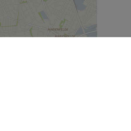
Leaflet
| ©
OpenStreetMap
contributors
Unternehmen
Über uns