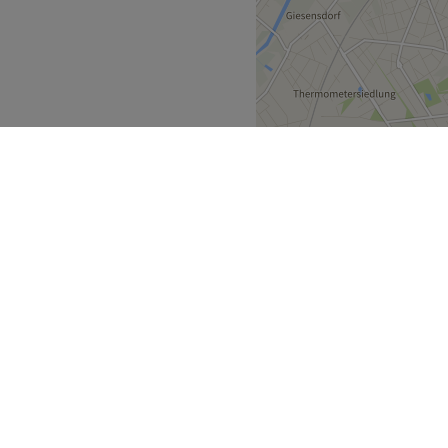
 top ausgebildetes Team. Mit
ch umfassend beraten und die
ieten. Neben Deutsch
nend.
kinderfreundlich, kostenfreie
Zurück zur Salonansicht
mland
Berlin
Moabit
>
>
>
ecke
Geschäftspartner
ment Guide
Partner werden