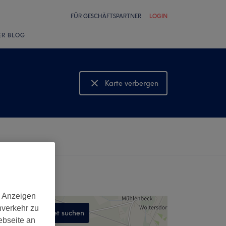
FÜR GESCHÄFTSPARTNER
LOGIN
ER BLOG
Karte verbergen
Karte anzeigen
d Anzeigen
nverkehr zu
In diesem Gebiet suchen
ebseite an