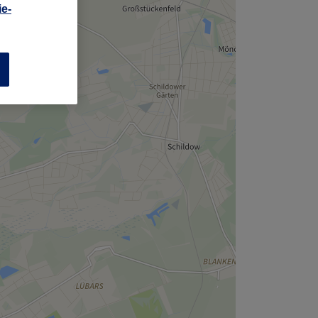
,
e-
n