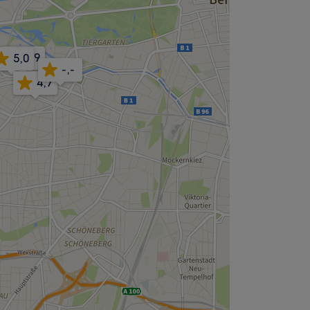
4,9
5,0
-,-
4,7