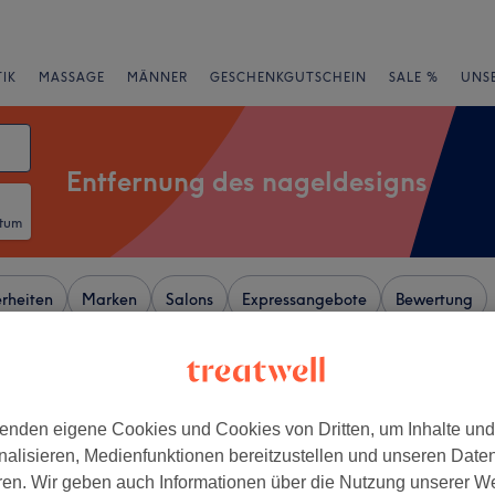
IK
MASSAGE
MÄNNER
GESCHENKGUTSCHEIN
SALE %
UNS
Entfernung des nageldesigns
atum
rheiten
Marken
Salons
Expressangebote
Bewertung
-Schloß-Park, Berlin
enden eigene Cookies und Cookies von Dritten, um Inhalte un
+
nalisieren, Medienfunktionen bereitzustellen und unseren Date
Nails & Beauty
ren. Wir geben auch Informationen über die Nutzung unserer W
−