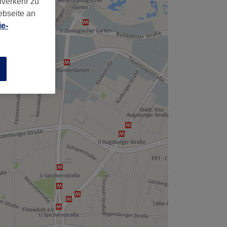
nverkehr zu
,
ebseite an
e-
n