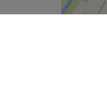
rksame
elle Mani- und Pediküre –
freundlichen
nen einfühlsam in jede
te Ergebnisse. Worauf also
ich selbst.
Zurück zur Salonansicht
mland
Berlin
>
>
ecke
Geschäftspartner
ment Guide
Partner werden
Blog
Treatwell Connect Help Center
ell Geschenkgutschein
Treatwell Pro Help Center