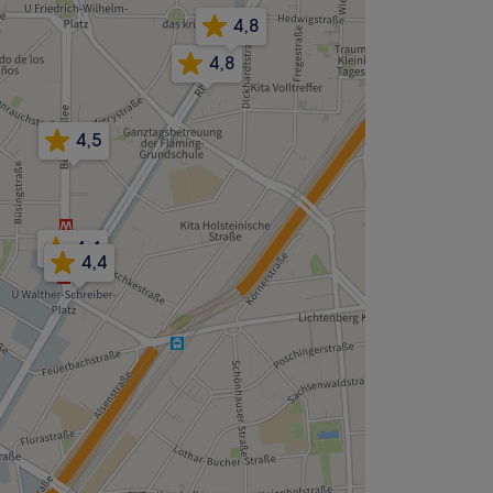
4,8
4,8
4,5
4,4
4,4