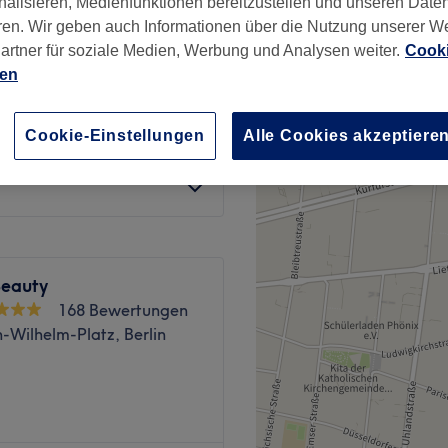
nalisieren, Medienfunktionen bereitzustellen und unseren Date
wertungen
ren. Wir geben auch Informationen über die Nutzung unserer W
u, Berlin
artner für soziale Medien, Werbung und Analysen weiter.
Cooki
ien
Cookie-Einstellungen
Alle Cookies akzeptiere
ab
12 €
eauty
168 Bewertungen
h-Wilhelm-Platz, Berlin
aße 58, in Berlin-Friedenau.