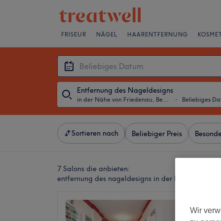
FRISEUR
NÄGEL
HAARENTFERNUNG
KOSMET
Entfernung des Nageldesigns
in der Nähe von Friedenau, Berlin
・
Beliebiges D
Sortieren nach
Beliebiger Preis
Besonde
7 Salons die anbieten:
entfernung des nageldesigns in der Nähe von Frie
Oanh N
Wir verw
4,8