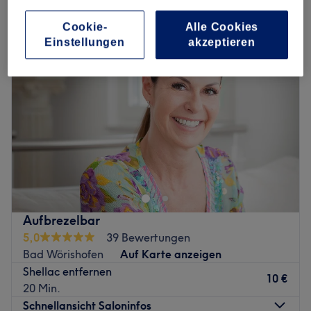
entfernung des nageldesigns in Bad Wörishofen
Cookie-
Alle Cookies
Einstellungen
akzeptieren
Aufbrezelbar
5,0
39 Bewertungen
Bad Wörishofen
Auf Karte anzeigen
Shellac entfernen
10 €
20 Min.
Schnellansicht Saloninfos