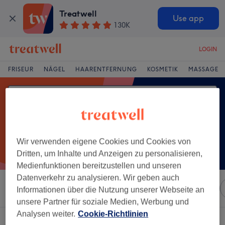
Treatwell
Use app
130K
LOGIN
FRISEUR
NÄGEL
HAARENTFERNUNG
KOSMETIK
MASSAGE
Wir verwenden eigene Cookies und Cookies von
Dritten, um Inhalte und Anzeigen zu personalisieren,
Medienfunktionen bereitzustellen und unseren
Datenverkehr zu analysieren. Wir geben auch
Sortieren nach
Marken
Salons
Expressangebote
Informationen über die Nutzung unserer Webseite an
unsere Partner für soziale Medien, Werbung und
Analysen weiter.
Cookie-Richtlinien
Ein Salon, der anbietet: