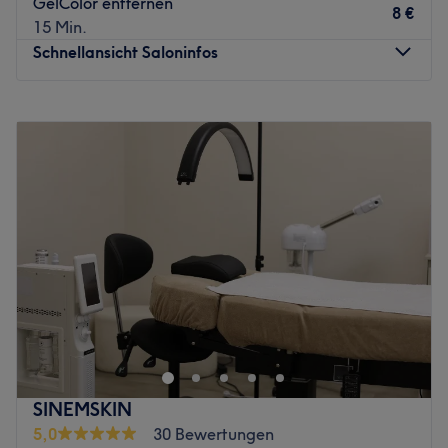
GelColor entfernen
8 €
15 Min.
Schnellansicht Saloninfos
Montag
Geschlossen
Dienstag
Geschlossen
Mittwoch
09:00
–
15:00
Donnerstag
09:00
–
20:00
Freitag
09:00
–
15:00
Samstag
09:00
–
15:00
Sonntag
Geschlossen
Studio100 Cosmetics ist ein renommiertes Kosmetikstudio,
welches sich in Essen befindet. Spezialisiert auf Waxing
und Sugaring wirst du hier perfekt vorbereitet für deinen
nächsten Sommerurlaub. Du kannst aber auch bei einer
entspannenden Gesichtsbehandlung relaxen. Buche
SINEMSKIN
deinen Termin direkt über Treatwell und freue dich auf
5,0
30 Bewertungen
eine entspannende Behandlung. Das Kosmetikstudio ist