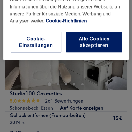
entfernung des nageldesigns in der Nähe von Altenessen-Nord, Essen
Informationen über die Nutzung unserer Webseite an
unsere Partner für soziale Medien, Werbung und
Analysen weiter.
Cookie-Richtlinien
Cookie-
Alle Cookies
Einstellungen
akzeptieren
Studio100 Cosmetics
5,0
261 Bewertungen
Schonnebeck, Essen
Auf Karte anzeigen
Gellack entfernen (Fremdarbeiten)
15 €
20 Min.