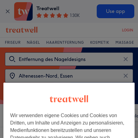
Treatwell
Use app
130K
LOGIN
FRISEUR
NÄGEL
HAARENTFERNUNG
KOSMETIK
MASSAGE
Sortieren nach
Wir verwenden eigene Cookies und Cookies von
Beliebiger Preis
Besonderheiten
Sal
Dritten, um Inhalte und Anzeigen zu personalisieren,
Medienfunktionen bereitzustellen und unseren
2 Salons die anbieten:
Datenverkehr zu analysieren. Wir geben auch