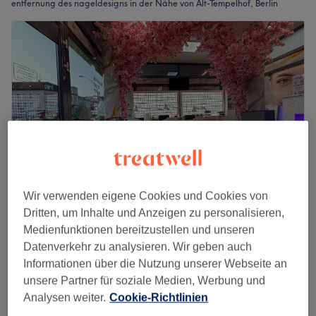
entfernung des nageldesigns in der Nähe von Alt-Tempelhof, Berlin
Wir verwenden eigene Cookies und Cookies von
Dritten, um Inhalte und Anzeigen zu personalisieren,
Omni Nails
Medienfunktionen bereitzustellen und unseren
4,7
1811 Bewertungen
Datenverkehr zu analysieren. Wir geben auch
Tempelhof, Berlin
Auf Karte anzeigen
Informationen über die Nutzung unserer Webseite an
Lack ablösen
unsere Partner für soziale Medien, Werbung und
10 €
15 Min.
Analysen weiter.
Cookie-Richtlinien
Schnellansicht Saloninfos