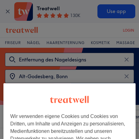
Treatwell
Use app
130K
LOGIN
FRISEUR
NÄGEL
HAARENTFERNUNG
KOSMETIK
MASSAGE
Sortieren nach
Wir verwenden eigene Cookies und Cookies von
Beliebiger Preis
Besonderheiten
Mar
Dritten, um Inhalte und Anzeigen zu personalisieren,
Medienfunktionen bereitzustellen und unseren
2 Salons die anbieten:
Datenverkehr zu analysieren. Wir geben auch