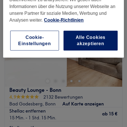
entfernung des nageldesigns in Alt-Godesberg, Bonn
Informationen über die Nutzung unserer Webseite an
unsere Partner für soziale Medien, Werbung und
Analysen weiter.
Cookie-Richtlinien
Cookie-
Alle Cookies
Einstellungen
akzeptieren
Beauty Lounge - Bonn
4,9
2132 Bewertungen
Bad Godesberg, Bonn
Auf Karte anzeigen
Shellac entfernen
ab
15 €
15 Min. - 1 Std. 15 Min.