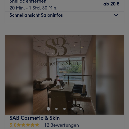
Shellac entfernen
ab
20 €
20 Min. - 1 Std. 30 Min.
Schnellansicht Saloninfos
Montag
09:00
–
17:00
Dienstag
09:00
–
19:00
Mittwoch
09:00
–
19:00
Donnerstag
08:00
–
19:00
Freitag
08:00
–
19:00
Samstag
08:00
–
17:00
Sonntag
Geschlossen
Beauty Lounge und Little Spa in einem. Das findest du in
bester Lage in der
Bürgerstraße, der feinen Einkaufsmeile von Bad
Godesberg. Worauf wartest
du noch? Buche und sichere dir deinen passenden Termin
SAB Cosmetic & Skin
bequem und
5,0
12 Bewertungen
stressfrei online über Treatwell und mach Dir Deinen Tag