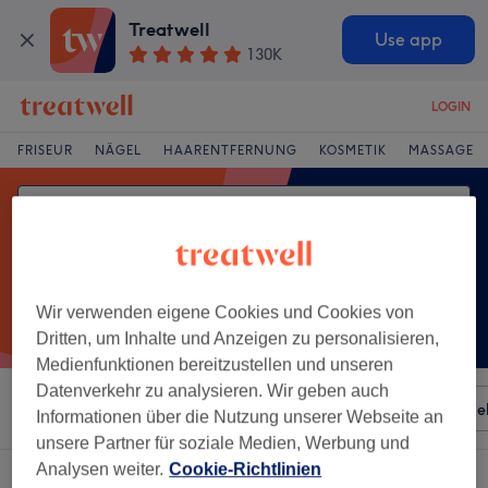
Treatwell
Use app
130K
LOGIN
FRISEUR
NÄGEL
HAARENTFERNUNG
KOSMETIK
MASSAGE
Wir verwenden eigene Cookies und Cookies von
Dritten, um Inhalte und Anzeigen zu personalisieren,
Medienfunktionen bereitzustellen und unseren
Datenverkehr zu analysieren. Wir geben auch
Sortieren nach
Besonderheiten
Salons
Expressange
Informationen über die Nutzung unserer Webseite an
unsere Partner für soziale Medien, Werbung und
Analysen weiter.
Cookie-Richtlinien
Ein Salon, der anbietet:
dauerwelle in Kirchheim bei München, Bayern