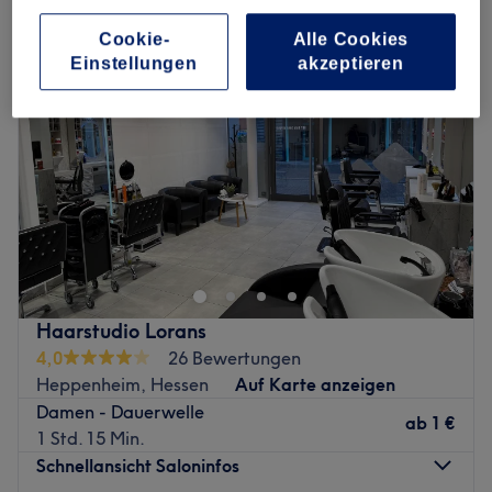
Cookie-
Alle Cookies
Einstellungen
akzeptieren
Haarstudio Lorans
4,0
26 Bewertungen
Heppenheim, Hessen
Auf Karte anzeigen
Damen - Dauerwelle
ab
1 €
1 Std. 15 Min.
Schnellansicht Saloninfos