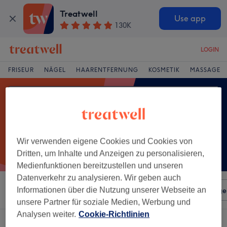
Treatwell
Use app
130K
LOGIN
FRISEUR
NÄGEL
HAARENTFERNUNG
KOSMETIK
MASSAGE
Wir verwenden eigene Cookies und Cookies von
Dritten, um Inhalte und Anzeigen zu personalisieren,
Medienfunktionen bereitzustellen und unseren
Datenverkehr zu analysieren. Wir geben auch
Sortieren nach
Informationen über die Nutzung unserer Webseite an
Beliebiger Preis
Salons
Expressange
unsere Partner für soziale Medien, Werbung und
Analysen weiter.
Cookie-Richtlinien
Ein Salon, der anbietet:
dauerwelle in Heppenheim, Hessen