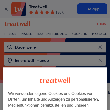
Treatwell
Use app
130K
LOGIN
FRISEUR
NÄGEL
HAARENTFERNUNG
KOSMETIK
MASSAGE
Sortieren nach
Beliebiger Preis
Marken
Salons
E
Wir verwenden eigene Cookies und Cookies von
Dritten, um Inhalte und Anzeigen zu personalisieren,
Medienfunktionen bereitzustellen und unseren
2 Salons die anbieten:
dauerwelle in der Nähe von Innenstadt, Hanau