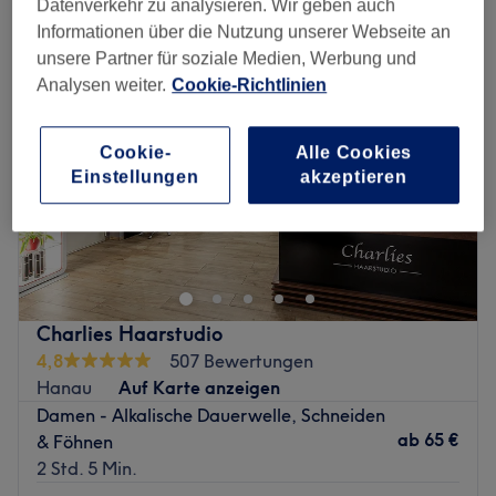
Datenverkehr zu analysieren. Wir geben auch
Informationen über die Nutzung unserer Webseite an
unsere Partner für soziale Medien, Werbung und
Analysen weiter.
Cookie-Richtlinien
Cookie-
Alle Cookies
Einstellungen
akzeptieren
Charlies Haarstudio
4,8
507 Bewertungen
Hanau
Auf Karte anzeigen
Damen - Alkalische Dauerwelle, Schneiden
ab
65 €
& Föhnen
2 Std. 5 Min.