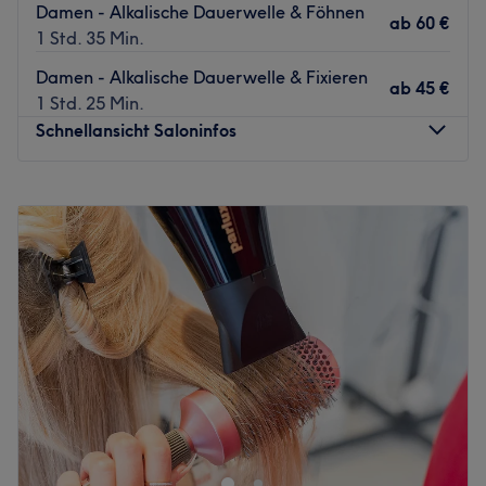
Damen - Alkalische Dauerwelle & Föhnen
ab
60 €
1 Std. 35 Min.
Damen - Alkalische Dauerwelle & Fixieren
ab
45 €
1 Std. 25 Min.
Schnellansicht Saloninfos
Montag
09:00
–
18:30
Dienstag
09:00
–
18:30
Mittwoch
09:00
–
18:30
Donnerstag
09:00
–
18:30
Freitag
09:00
–
18:30
Samstag
09:00
–
16:00
Sonntag
Geschlossen
Bei Charlies Haarstudio in der Hanauer Lindenstraße 3
erwarten dich saubere Schnitte, tolle Farbakzente und
das alles zu einer Top-Qualität. Möchtest du an dein
Haar nur die Besten lassen? Dann komm vorbei und buch