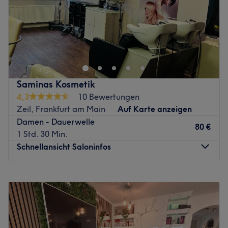
Sonntag
Geschlossen
von Tatiana Lozovanu, die als Inhaberin und kreative
Leiterin maßgeschneiderte Looks für dich umsetzt.
Bei GET UR LOOK - Make-up - Hair - Beauty -
Ausgezeichnet mit dem deutschen Meisterbrif dem
Photography im Frankfurter Ostend erwartet dich nicht
höchsten staatlich anerkannten Nachweis fachlicher
nur ein elegantes, luxuriöses und modernes Ambiente mit
Qualifikation undKompetentenz
wunderschöner Einrichtung, sondern vor allem ein großes
Spektrum an erstklassigen Behandlungen und anderen
Unterstützt wird sie von Kolleginnen wie Anna , die
Saminas Kosmetik
Angeboten rund um Haare, Make-up und Styling, die
gemeinsam dafür sorgen, dass Styling, Farbe und Pflege
4,3
10 Bewertungen
jedes Beautyherz höher schlagen lassen. Buche jetzt ganz
perfekt auf deine Wünsche abgestimmt sind.
Zeil, Frankfurt am Main
Auf Karte anzeigen
bequem deinen Wunschtermin und lass dich einfach
Jede Stylistin bringt Leidenschaft, Skill und ein Auge fürs
Damen - Dauerwelle
selbst überzeugen.
80 €
Detail mit, damit du nicht nur zufrieden bist, sondern
1 Std. 30 Min.
begeistert.Im Salon wird neben Russisch und Rumänisch
Nächste öffentliche Verkehrsmittel:
Schnellansicht Saloninfos
und Deutsch gesprochen.
Die S-Bahn-Station Ostendstraße ist nur 2 Minuten von
Was uns an dem Salon gefällt:
unserem Studio zu Fuß entfernt.
Montag
10:00
–
19:30
Atmosphäre: Schick, zum Wohlfühlen, charmant, modern
Dienstag
10:00
–
19:30
Das Team:
Expertise: Haarschnitte und Colorationen, Brautfrisur und
Mittwoch
10:00
–
19:30
Das kreative, kompetente und dynamische Team um
Makeap, Abend Makeap, Haarverlängerung,Mani- und
Donnerstag
10:00
–
19:30
Inhaberin Isabelle überzeugt mit Expertise, Herzlichkeit
Pediküre, Wimpernverlängerungen.
Freitag
10:00
–
19:30