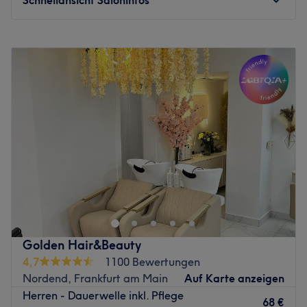
Deutsch, Englisch, sowie Türkisch möglich.
Was uns an dem Salon gefällt:
Montag
Geschlossen
Atmosphäre: Sauber, modern, freundlich
Dienstag
11:00
–
18:00
Expertise: Haarschnitte & Colorationen, Haarpflege,
Mittwoch
Geschlossen
Styling
Donnerstag
10:00
–
18:00
Produkte und Produktmarken: Natürliche Inhaltsstoffe,
Freitag
10:30
–
18:00
tierversuchsfrei, vegan
Samstag
10:00
–
14:00
Extras: Kostenlose Getränke, kostenloses W-LAN,
Sonntag
Geschlossen
kinderfreundlich, Haustiere erlaubt, klimatisiert
Zurück zur Salonansicht
Wenn du Lust auf ein Make-Over oder eine
Typveränderung hast, dann schau dir unbedingt die
tollen Angebote von My Hairline - Yildiz Bayram an! Zu
finden ist ihr Salon in der Eckenheimer Landstraße 75 im
schönen Frankfurter Nordend. Wo dein Termin zu finden
Golden Hair&Beauty
ist? Hier bei Treatwell – ganz bequem und einfach online
4,7
1100 Bewertungen
oder per App!
Nordend, Frankfurt am Main
Auf Karte anzeigen
Der Salon besteht bereits seit 15 Jahren und verspricht
Herren - Dauerwelle inkl. Pflege
68 €