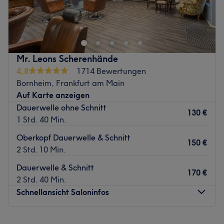
Im Dschungel der Friseure und Barbiere kann man
Zurück zur Salonansicht
manchmal den Überblick verlieren. Deshalb haben wir
jetzt den ultimativen Geheimtipp für dich, wenn es um
trendige Schnitte und coole Styles geht. Bei Modern
Monkeys in der Berger Straße 61 liest dir ein kompetentes
Mr. Leons Scherenhände
Team jeden deiner Wünsche von den Augen ab. Dafür
4,8
1714 Bewertungen
brauchst du dich auch nicht erst in dein Affenkostüm zu
Bornheim, Frankfurt am Main
werfen – schnapp dir einfach supereasy und schnell
Auf Karte anzeigen
deinen Termin bei Treatwell und schon kann's losgehen!
Dauerwelle ohne Schnitt
130 €
Keine Bange, dank der zentralen Lage musst du dich
1 Std. 40 Min.
nicht erst von Liane zu Liane schwingen, um zu deinem
Oberkopf Dauerwelle & Schnitt
neuen Lieblingssalon zu gelangen, sondern kannst ganz
150 €
2 Std. 10 Min.
entspannt mit den Öffis anreisen. Kaum angekommen
empfängt dich das Dream-Team mit offenen Armen. Dank
Dauerwelle & Schnitt
170 €
der gemütlichen Atmosphäre und der lockeren Art fühlst
2 Std. 40 Min.
du dich hier einfach pudelwohl. Mit viel
Schnellansicht Saloninfos
Fingerspitzengefühl und der richtigen Scherenführung
wird dir dann ein Look gezaubert, der perfekt zu dir
Montag
Geschlossen