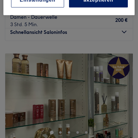
Nächste öffentliche Verkehrsmittel:
4,9
2050 Bewertungen
Ostend, Frankfurt am Main
Auf Karte anzeigen
Direkt gegenüber befindet sich die Haltestelle
Damen - Dauerwelle
"Rohrbachstraße/Friedberger Landstraße".
200 €
3 Std. 5 Min.
Das Team:
Schnellansicht Saloninfos
Bei Haarmonie arbeitet ein kleines aber engagiertes
Team aus Friseurinnen und Stylistinnen, die mit
Montag
10:00
–
14:00
Leidenschaft und Perfektion arbeiten, um Deine Wünsche
Dienstag
10:00
–
20:00
zu erfüllen. Neben Deutsch kannst du auch Englisch und
Mittwoch
10:00
–
20:00
Türkisch mit ihnen Sprechen.
Donnerstag
10:00
–
20:00
Was uns an dem Salon gefällt:
Freitag
10:00
–
20:00
Atmosphäre: Einladend, modern, professionell.
Samstag
10:00
–
15:00
Expertise: Friseur, Augenbrauen- & Wimpernpflege.
Sonntag
Geschlossen
Extras: Gut zu erreichen, zentral gelegen, Haustiere
erlaubt, LGBTQIA+ freundlich.
Erlebe die Faszination lebendiger Haarfarben und
harmonischer, ausdrucksstarker Colorationen in der
Zurück zur Salonansicht
Königswarter Straße 2, Ecke Sandweg. Im gemütlichen
Salon mit Altbau-Flair sorgen Oliver Moch und sein Team
für präzise Looks auf höchstem technischen Niveau. Die