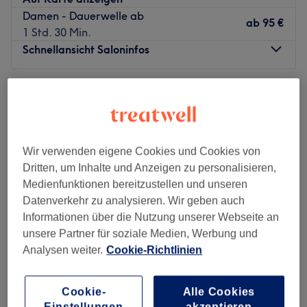
Das Team:
Damen - Dauerwelle ab
Das Team hat sich zum Ziel gesetzt, das Beste aus deinen
ab
95 €
1 Std. 30 Min.
Haaren rauszuholen und dass du den Salon mit einem
Schnellansicht Saloninfos
breiten Lächeln im Gesicht verlässt.
Was uns an dem Salon gefällt:
Montag
Geschlossen
Atmosphäre: Sauber, modern, freundlich
Dienstag
10:00
–
19:00
Expertise: Haarschnitte & Colorationen, Haarpflege,
Mittwoch
10:00
–
19:00
Styling
Donnerstag
10:00
–
19:00
Produkte und Produktmarken: Hochwertige Produkte
Wir verwenden eigene Cookies und Cookies von
Freitag
10:00
–
19:00
Extras: Gut an die öffentlichen Verkehrsmittel
Dritten, um Inhalte und Anzeigen zu personalisieren,
Samstag
10:00
–
16:00
angebunden
Medienfunktionen bereitzustellen und unseren
Sonntag
Geschlossen
Zurück zur Salonansicht
Datenverkehr zu analysieren. Wir geben auch
Informationen über die Nutzung unserer Webseite an
Willkommen bei Haarmonie in Frankfurt am Main. Dieser
unsere Partner für soziale Medien, Werbung und
Friseursalon ist deine top Adresse für erstklassige Stylings
Analysen weiter.
Cookie-Richtlinien
& Haarpflege. In einladender und entspannnder
Atmosphäre kannst du deine Behandlung genießen und
einen Moment vom Alltag abschalten.
Cookie-
Alle Cookies
Frisöre
Einstellungen
akzeptieren