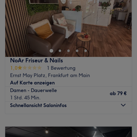
und ganz viel Leidenschaft und Freude an ihrer Arbeit.
Produkte und Produktemarken : Hochwertige Produkte
Samstag
10:00
–
19:30
Hier begibst du dich in die Hände absoluter Profis, die ihr
Kostenlose Getränke, kostenloses WLAN
Sonntag
Geschlossen
Handwerk verstehen und Looks mit Spaß und Lockerheit
Zurück zur Salonansicht
professionell und typgerecht umsetzen. Neben Deutsch
Nächste öffentliche Verkehrsmittel:
und Englisch wird hier auch Russisch und Ukrainisch
Fußläufig erreichst du die S-Bahn-Station Frankfurt
gesprochen.
Hauptwache in nur zwei Minuten.
Was uns an dem Salon gefällt:
Das Team:
Atmosphäre: Stilvoll, professionell, exklusiv.
NoAr Friseur & Nails
Expertise: Make-up, PMU, Gesichtsbehandlungen,
Was uns an dem Salon gefällt:
1,0
1 Bewertung
Schnitte, Colorationen, Haarstyling,
Atmosphäre: Herzlich, einladend, zum Wohlfühlen.
Ernst May Platz, Frankfurt am Main
Haarverlängerungen, Beauty Coachings, Workshops und
Expertise: Gesichtsbehandlungen, Mani- und Pediküre,
Auf Karte anzeigen
Fotoshootings.
Augenbrauen- und Wimpernbehandlungen, Styling.
Damen - Dauerwelle
Produkte und Produktmarken: La Biosthétique, Kryolan,
ab
79 €
Extras: Kostenfreie Getränke und WLAN, keine Haustiere
1 Std. 45 Min.
Grimas, Vegane und tierversuchsfreie Produkte und
erlaubt.
Schnellansicht Saloninfos
Naturkosmetik.
Zurück zur Salonansicht
Extras: Kostenlose Getränke ( Kaffee, Wasser, Wellness
Tee), freies parken in den umliegenden Straßen rund um
Montag
Geschlossen
die Europäische Zentralbank (kein Anwohnerparken),
Dienstag
10:00
–
20:00
Parkhaus "Bildungszentrum Ostend" 2 Minuten zu Fuß
Mittwoch
10:00
–
19:00