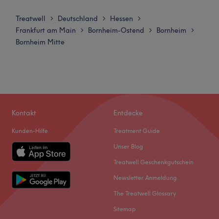
Montag
10:00
–
20:00
Was uns an dem Salon gefällt:
Dienstag
10:00
–
20:00
Atmosphäre: Sauber, modern, freundlich
Treatwell
Deutschland
Hessen
>
>
>
Mittwoch
10:00
–
20:00
Expertise: Haarschnitte & Colorationen, Haarpflege,
Frankfurt am Main
Bornheim-Ostend
Bornheim
>
>
>
Donnerstag
10:00
–
20:00
Styling, Nagelpflege & Designs, Nagelmodellagen
Bornheim Mitte
Freitag
10:00
–
20:00
Produkte und Produktmarken: Hochwertige Produkte
Samstag
10:00
–
19:00
Extras: Kostenpflichtige Parkplätze, kostenlose Getränke,
Sonntag
Geschlossen
kostenloses W-LAN, Haustiere erlaubt, klimatisiert
Zurück zur Salonansicht
Der Barbershop Infinity Cut City in Frankfurt am Main
steht für traditionelles Handwerk und exzellente
Kontakt
Entdecke
Herrenpflege mit einem anspruchsvollen, persönlichen
Kunden-Hilfe
Treatment Guide
Ansatz. Das Angebot umfasst alles, was das moderne
Männerherz begehrt: von präzisen Haarschnitten über
Unser Blog
klassische Messerrasuren bis hin zur professionellen
Treatwell Geschenkgutschein
Bartpflege. Mit langjähriger Erfahrung nimmt sich das
Newsletter Anmeldung
Team Zeit, deinen individuellen Stil zu verstehen und
sichtbare, nachhaltige Ergebnisse zu erzielen.
The Treatwell Glossary
Nächste öffentliche Verkehrsmittel:
Sitemap