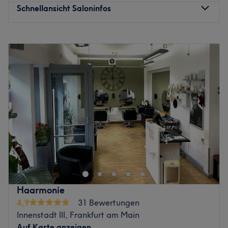
Schnellansicht Saloninfos
Montag
12:00
–
19:00
Dienstag
10:00
–
19:00
Mittwoch
10:00
–
19:00
Donnerstag
10:00
–
19:00
Freitag
10:00
–
19:00
Samstag
09:00
–
16:00
Sonntag
Geschlossen
Lust auf tolle Haarschnitte und moderne Farben? Komm
im Salon Li-One Hairstudio in Frankfurt am Main vorbei
und suche dir aus dem vielfältigen Angebot das Passende
für dich heraus.
Nächste öffentliche Verkehrsmittel:
Haarmonie
Der U-Bahnhof Bornheim Mitte befindet sich nur 4
4,9
31 Bewertungen
Gehminuten vom Studio entfernt.
Innenstadt III, Frankfurt am Main
Auf Karte anzeigen