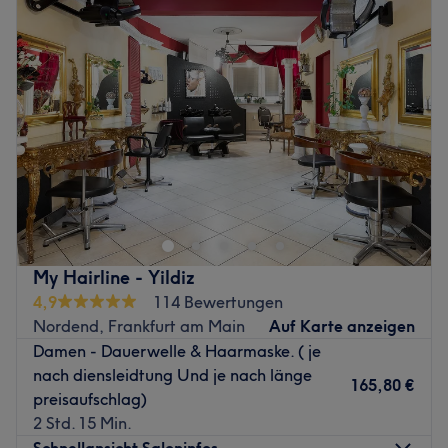
sicherzustellen, dass die Kunden die bestmögliche
Mittwoch
10:00
–
19:00
Betreuung und Behandlung erhalten.
Donnerstag
10:00
–
19:00
Was uns an dem Salon gefällt:
Freitag
10:00
–
19:00
Atmosphäre: Modern, schlicht, gemütlich.
Samstag
09:30
–
15:00
Expertise: Haarschnitte und Colorationen.
Sonntag
Geschlossen
Zurück zur Salonansicht
Lust auf tolle Haarschnitte und moderne Farben? Komm
im Salon Time for Style in Frankfurt am Main vorbei und
suche dir aus dem vielfältigen Angebot das Passende für
dich heraus.
Nächste öffentliche Verkehrsmittel:
My Hairline - Yildiz
Die Haltestelle Frankfurt (Main) Prüfling befindet sich nur
4,9
114 Bewertungen
eine Gehminute vom Salon entfernt.
Nordend, Frankfurt am Main
Auf Karte anzeigen
Damen - Dauerwelle & Haarmaske. ( je
Das Team:
nach diensleidtung Und je nach länge
Das herzliche Team kennt, dank ständiger Weiterbildung,
165,80 €
preisaufschlag)
die neuesten Trends und Methoden und schenkt dir
2 Std. 15 Min.
deinen individuellen Traumlook. Eine Beratung ist auf
Schnellansicht Saloninfos