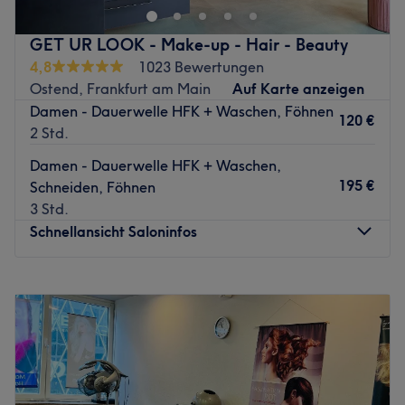
Atmosphäre: Persönlich, entspannt, offen.
Stylings und typgerechte Farbtechniken, die deinem Haar
Expertise: Haarschnitte und -styling, Colorationen,
neue Lebendigkeit schenken.
GET UR LOOK - Make-up - Hair - Beauty
Haarpflege.
Die Premium‑Behandlungen umfassen Maniküre,
4,8
1023 Bewertungen
Extras: Haustierfreundlich, kostenfreie Getränke,
Wimpernextensions und mehr – alles in einer
Ostend, Frankfurt am Main
Auf Karte anzeigen
kostenlose sowie kostenpflichtige Parkplätze.
gemütlichen, entspannten Atmosphäre mit
Damen - Dauerwelle HFK + Waschen, Föhnen
120 €
Zurück zur Salonansicht
professionellen, sterilisierten Werkzeugen und
2 Std.
hochwertigen Materialien. Lass dich verwöhnen und
Damen - Dauerwelle HFK + Waschen,
erlebe deinen persönlichen Glow.
195 €
Schneiden, Föhnen
Nächste öffentliche Verkehrsmittel:
3 Std.
Schnellansicht Saloninfos
Nur wenige Schritte entfernt des Salons liegt die
Tramhaltestelle Frankfurt (Main)
Ostbahnhof/Honsellstraße.
Montag
Geschlossen
Dienstag
09:00
–
19:00
Das Team:
Mittwoch
10:00
–
19:00
Im Glow Studio by Tatiana bist du in handverlesenen
Donnerstag
11:00
–
20:00
Profi‑Händen.
Freitag
09:00
–
19:00
Samstag
09:00
–
16:00
Das Team besteht aus erfahrenen Stylisten – angeführt