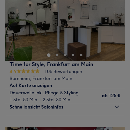
Service zu bieten.
Freitag
09:00
–
18:00
Samstag
09:00
–
14:00
Was uns an dem Salon gefällt
Sonntag
Geschlossen
Atmosphäre: Klassisch, modern, trendbewusst
Expertise: Haarschnitte & Colorationen, Haarpflege,
Sunny Haarstudio ist ein renommierter Coiffeur, der sich
Styling
in der pulsierenden Stadt Frankfurt befindet. Dieser Salon
Produkte und Produktmarken: Tierversuchsfreie Produkte
ist ein Ort, an dem Kunden sich entspannen, erneuern
Extras: Kostenlose Parkplätze, kostenlose Getränke,
und ihre Schönheit hervorheben können.
kinderfreundlich
Nächste öffentliche Verkehrsmittel:
Zurück zur Salonansicht
Time for Style, Frankfurt am Main
4,9
106 Bewertungen
Der Frankfurter Ostbahnhof mit zahlreichen Bus-, Zug-,
Bornheim, Frankfurt am Main
Tram- und U-Bahn-Verbindungen ist nur einen
Auf Karte anzeigen
Katzensprung vom Salon entfernt
Dauerwelle inkl. Pflege & Styling
ab
125 €
Das Team:
1 Std. 50 Min. - 2 Std. 30 Min.
Im Sunny Haarstudio arbeitet ein kleines Team von
Schnellansicht Saloninfos
engagierten Mitarbeitern, die sich um die Kunden
kümmern. Jedes Mitglied des Teams bringt seine
Montag
Geschlossen
einzigartigen Fähigkeiten und Talente ein, um
Dienstag
10:00
–
19:00