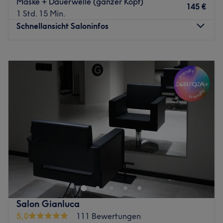
Maske + Dauerwelle (ganzer Kopf)
die exzellente Beratung und technisch-brillante
145 €
1 Std. 15 Min.
Umsetzung jeder noch so außergewöhnlichen haarigen
Schnellansicht Saloninfos
Herausforderung haben Mr. Leons Scherenhände weit
über die Bergerstraße hinaus bekannt gemacht. Komm
vorbei und lass auch du dich von den Künsten der
Montag
Geschlossen
Experten begeistern!
Dienstag
09:00
–
18:00
Mittwoch
09:00
–
18:00
Zurück zur Salonansicht
Donnerstag
09:00
–
18:00
Freitag
09:00
–
18:00
Samstag
09:00
–
16:00
Sonntag
Geschlossen
Dein Haar – dein Statement. Im Friseursalon Ivy Salon in
Frankfurt am Main-Innenstadt wird jeder Look zu einem
Ausdruck deiner Persönlichkeit. Mit einem sicheren
Gespür für Trends, viel Fingerspitzengefühl und
langjähriger Erfahrung entstehen hier typgerechte
Salon Gianluca
Stylings, die begeistern.
5,0
111 Bewertungen