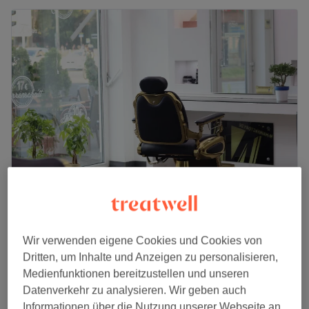
La Bella Friseur
4,3
67 Bewertungen
Schöneweide, Berlin
Auf Karte anzeigen
Wir verwenden eigene Cookies und Cookies von
Nebenzeiten
Dritten, um Inhalte und Anzeigen zu personalisieren,
Medienfunktionen bereitzustellen und unseren
ab
75,65 €
Damen - Dauerwelle & Schnitt
Datenverkehr zu analysieren. Wir geben auch
1 Std. 50 Min. - 2 Std.
Spare bis zu 15%
Informationen über die Nutzung unserer Webseite an