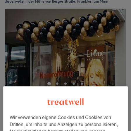
dauerwelle in der Nähe von Berger Straße, Frankfurt am Main
Li-One Hairstudio
4,6
5 Bewertungen
Berger Straße, Frankfurt am Main
Auf Karte anzeigen
Wir verwenden eigene Cookies und Cookies von
Damen - Dauerwelle/Umformung
ab
79 €
Dritten, um Inhalte und Anzeigen zu personalisieren,
1 Std. 45 Min.