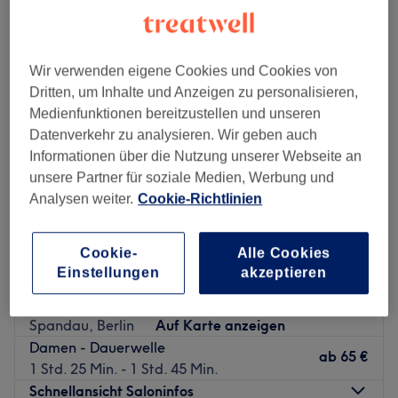
dauerwelle in der Nähe von Altstadt Spandau, Berlin
Wir verwenden eigene Cookies und Cookies von
Dritten, um Inhalte und Anzeigen zu personalisieren,
Medienfunktionen bereitzustellen und unseren
Datenverkehr zu analysieren. Wir geben auch
Informationen über die Nutzung unserer Webseite an
unsere Partner für soziale Medien, Werbung und
Analysen weiter.
Cookie-Richtlinien
Cookie-
Alle Cookies
Einstellungen
akzeptieren
Mirash Friseur Spandau Arcaden
4,5
195 Bewertungen
Spandau, Berlin
Auf Karte anzeigen
Damen - Dauerwelle
ab
65 €
1 Std. 25 Min. - 1 Std. 45 Min.
Schnellansicht Saloninfos