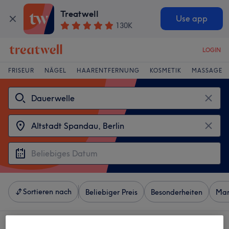
Treatwell
Use app
130K
LOGIN
FRISEUR
NÄGEL
HAARENTFERNUNG
KOSMETIK
MASSAGE
Sortieren nach
Beliebiger Preis
Besonderheiten
Mar
4 Salons die anbieten: