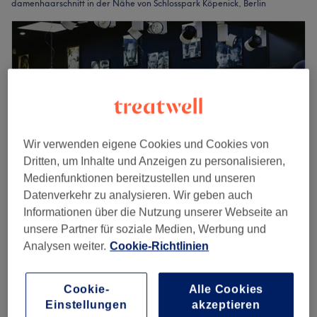
damenhaarschnitt in der Nähe von Schlosspark Köpenick, Berlin
Wir verwenden eigene Cookies und Cookies von
Dritten, um Inhalte und Anzeigen zu personalisieren,
Medienfunktionen bereitzustellen und unseren
Datenverkehr zu analysieren. Wir geben auch
Informationen über die Nutzung unserer Webseite an
Orientstyle Friseur Barber
unsere Partner für soziale Medien, Werbung und
4,7
37 Bewertungen
Analysen weiter.
Cookie-Richtlinien
Köpenick, Berlin
Auf Karte anzeigen
Nebenzeiten
Cookie-
Alle Cookies
Damen - Waschen, Schneiden &
ab
34 €
Einstellungen
akzeptieren
Föhnen