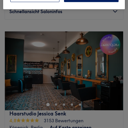
Spare bis zu 17%
1 Std.
Schnellansicht Saloninfos
Montag
09:00
–
20:00
Dienstag
09:00
–
20:00
Mittwoch
09:00
–
20:00
Donnerstag
09:00
–
20:00
Freitag
09:00
–
20:00
Samstag
09:00
–
20:00
Sonntag
Geschlossen
Ein neuer Look, ein frisches Gefühl – im Salon Orientstyle
Friseur Barber steht deine Schönheit im Mittelpunkt. Ob
trendiger Haarschnitt, typgerechte Coloration oder
pflegende Treatments – hier bekommst du nicht nur einen
neuen Style, sondern auch eine Auszeit vom Alltag. Der
Haarstudio Jessica Senk
stilvoll eingerichtete Salon bietet Raum für Entspannung
4,8
3153 Bewertungen
und individuelle Beratung – damit du dich nicht nur schön
Köpenick, Berlin
Auf Karte anzeigen