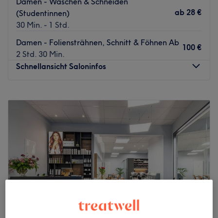
Damen - Waschen & Schneiden
ab
28 €
(Studentinnen)
30 Min. - 1 Std.
Damen - Foliensträhnen, Schnitt & Föhnen Ab
100 €
2 Std. 30 Min.
Schnellansicht Saloninfos
Montag
09:00
–
19:00
Dienstag
09:00
–
19:00
Mittwoch
09:00
–
19:00
Donnerstag
09:00
–
19:00
Freitag
09:00
–
19:00
Samstag
09:00
–
16:00
Sonntag
Geschlossen
Du bist gelangweilt von deinem Haar und wünschst dir
eine Typveränderung? Dann ist der Naji Friseursalon in
Köln (Neustadt-Süd) genau der richtige Ort für dich. Hier