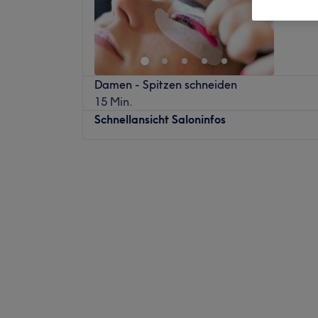
Damen - Spitzen schneiden
15 Min.
Schnellansicht Saloninfos
Montag
08:00
–
18:00
Dienstag
16:30
–
20:00
Mittwoch
Geschlossen
Donnerstag
Geschlossen
Freitag
Geschlossen
Samstag
14:00
–
18:00
Sonntag
08:00
–
18:00
Herzlich willkommen in Melinaglow – deine
und pure Entspannung in Oyten. Das Angeb