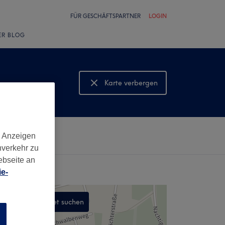
FÜR GESCHÄFTSPARTNER
LOGIN
ER BLOG
Karte verbergen
Karte anzeigen
d Anzeigen
nverkehr zu
ebseite an
e-
In diesem Gebiet suchen
n
,