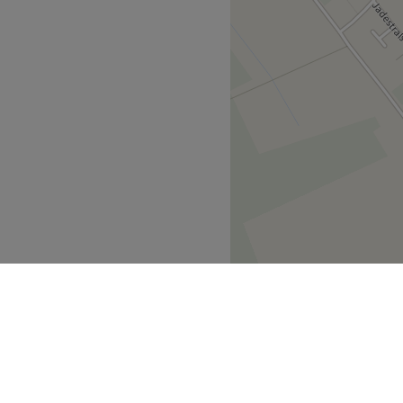
ll.
eit.
dlich, kostenloses WLAN.
Zurück zur Salonansicht