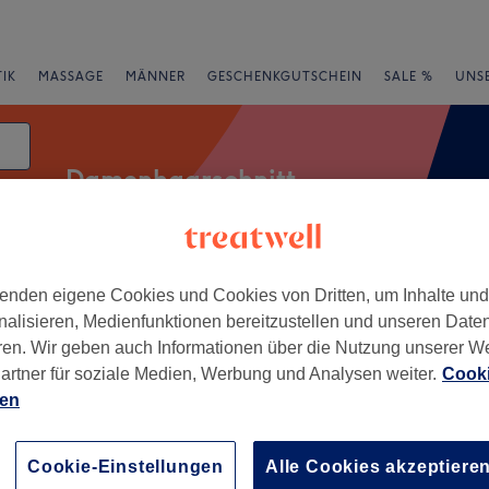
IK
MASSAGE
MÄNNER
GESCHENKGUTSCHEIN
SALE %
UNS
Damenhaarschnitt
enden eigene Cookies und Cookies von Dritten, um Inhalte un
Salons
Expressangebote
Bewertung
nalisieren, Medienfunktionen bereitzustellen und unseren Date
ren. Wir geben auch Informationen über die Nutzung unserer W
en, Niedersachsen
artner für soziale Medien, Werbung und Analysen weiter.
Cooki
ien
+
glow
ewertungen
−
Cookie-Einstellungen
Alle Cookies akzeptiere
Niedersachsen