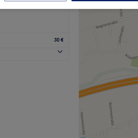
30 €
m Ort für strahlende Haut
ot umfasst professionelle