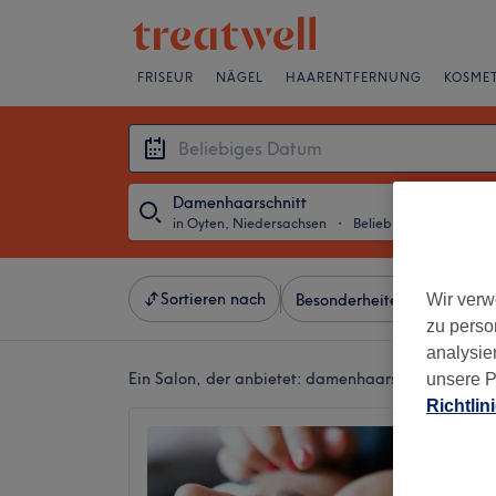
FRISEUR
NÄGEL
HAARENTFERNUNG
KOSMET
Damenhaarschnitt
in Oyten, Niedersachsen
・
Beliebiges Datum
Sortieren nach
Wir verw
Besonderheiten
Marken
zu perso
analysie
Ein Salon, der anbietet:
damenhaarschnitt in Oyt
unsere P
Richtlin
Melina
Keine B
Oyten, 