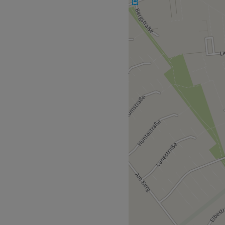
k sowie spezialisierte
e Team steht für Kompetenz,
e Weiterbildung und den
ir Treatments auf höchstem
den Besuch zu einem
n einer ruhigen, modernen
ich vollkommen entspannen
ndet sich nur wenige
el Liebe zum Detail und
xpertise sorgt dafür, dass du
 fühlst und mit einem
ach Hause gehst. Sie legt
Beratung und dein