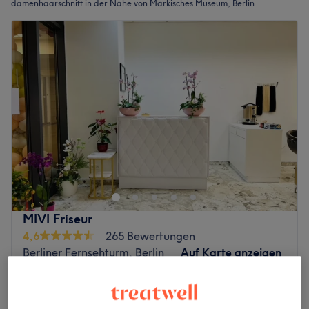
damenhaarschnitt in der Nähe von Märkisches Museum, Berlin
MIVI Friseur
4,6
265 Bewertungen
Berliner Fernsehturm, Berlin
Auf Karte anzeigen
Damen - Haarschnitt
ab
30 €
30 Min. - 45 Min.