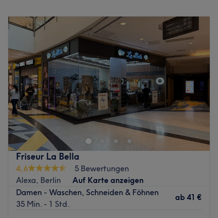
Montag
Geschlossen
Dienstag
10:00
–
19:00
Mittwoch
10:00
–
19:00
Donnerstag
10:00
–
19:00
Freitag
10:00
–
19:00
Samstag
10:00
–
17:00
Sonntag
Geschlossen
Im Friseursalon NC Hairlounge in Berlin Mitte wartet ein
cooles Team darauf, mit seinen Fähigkeiten jeden Kopf zu
überzeugen. Ob schwer zu bändigende Locken oder
glattes, plattes Haar – aus jedem Haar wird der richtige
Look kreirt! Wer zu ersterem neigt, der kann sein
Friseur La Bella
Glätteisen mit der Keratin-Haarglättung getrost links
4,6
5 Bewertungen
liegen lassen. Einmal das Märchen von Rapunzel zu leben
Alexa, Berlin
Auf Karte anzeigen
ist auch mit der Haarverlängerung gar kein Problem. Den
Damen - Waschen, Schneiden & Föhnen
richtigen Ausdruck gibt es dank top-definierter
ab
41 €
35 Min. - 1 Std.
Augenbrauen, schönen Wimpern und dem individuell