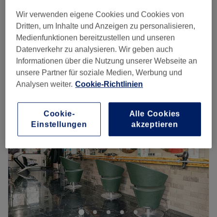
Damen - Dauerwelle & Schnitt
ab
100 €
2 Std. 30 Min.
Wir verwenden eigene Cookies und Cookies von
Dritten, um Inhalte und Anzeigen zu personalisieren,
Damen - Waschen, Schneiden & Föhnen
ab
50 €
Medienfunktionen bereitzustellen und unseren
45 Min. - 1 Std.
Datenverkehr zu analysieren. Wir geben auch
Schnellansicht Saloninfos
Informationen über die Nutzung unserer Webseite an
unsere Partner für soziale Medien, Werbung und
Montag
10:00
–
20:00
Analysen weiter.
Cookie-Richtlinien
Dienstag
10:00
–
20:00
Mittwoch
10:00
–
20:00
Cookie-
Alle Cookies
Donnerstag
10:00
–
20:00
Einstellungen
akzeptieren
Freitag
10:00
–
20:00
Samstag
10:00
–
20:00
Sonntag
Geschlossen
MIVI Friseur ist ein renommierter Friseur, der sich in der
Berlin-Mitte befindet. Der Salon ist bekannt für seine
engagierte Betreuung und seinen exzellenten
Kundenservice.