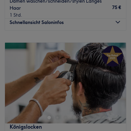
Damen waschen/schneiden/stylen Langes
75 €
Haar
1 Std.
Schnellansicht Saloninfos
Montag
Geschlossen
Dienstag
09:00
–
20:00
Mittwoch
09:00
–
20:00
Donnerstag
09:00
–
17:00
Freitag
09:00
–
20:00
Samstag
09:00
–
15:00
Sonntag
Geschlossen
.
Zurück zur Salonansicht
Königslocken