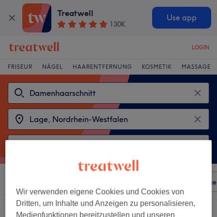
Treatwell
Use app
130K
LOGIN
FRISEUR
NÄGEL
HAARENTFERNUNG
KOSMETIK
MASSAGE
Sortieren nach
Beliebiger Preis
Salons
Expressange
Wir verwenden eigene Cookies und Cookies von
Dritten, um Inhalte und Anzeigen zu personalisieren,
2 Salons die anbieten:
Medienfunktionen bereitzustellen und unseren