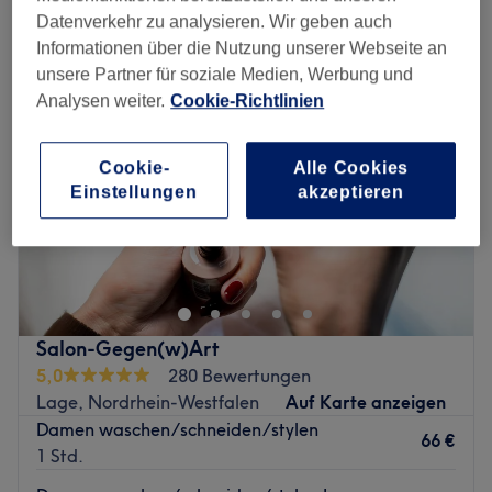
damenhaarschnitt in Lage, Nordrhein-Westfalen
Datenverkehr zu analysieren. Wir geben auch
Informationen über die Nutzung unserer Webseite an
unsere Partner für soziale Medien, Werbung und
Analysen weiter.
Cookie-Richtlinien
Cookie-
Alle Cookies
Einstellungen
akzeptieren
Salon-Gegen(w)Art
5,0
280 Bewertungen
Lage, Nordrhein-Westfalen
Auf Karte anzeigen
Damen waschen/schneiden/stylen
66 €
1 Std.