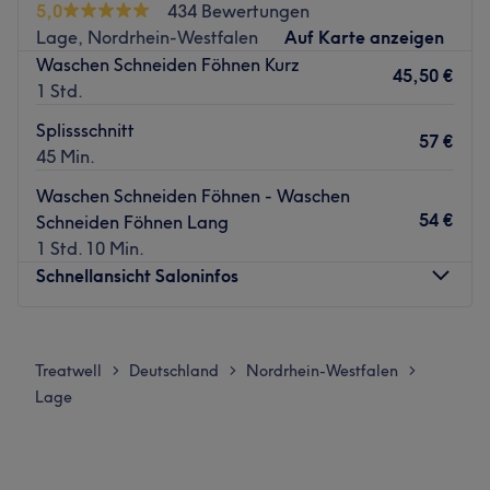
5,0
434 Bewertungen
Lage, Nordrhein-Westfalen
Auf Karte anzeigen
Waschen Schneiden Föhnen Kurz
45,50 €
1 Std.
Splissschnitt
57 €
45 Min.
Waschen Schneiden Föhnen - Waschen
54 €
Schneiden Föhnen Lang
1 Std. 10 Min.
Schnellansicht Saloninfos
Montag
09:00
–
18:00
Dienstag
09:00
–
18:00
Treatwell
Deutschland
Nordrhein-Westfalen
>
>
>
Mittwoch
09:00
–
18:00
Lage
Donnerstag
09:00
–
18:00
Freitag
09:00
–
18:00
Samstag
Geschlossen