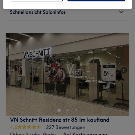
ab
41 €
Expertise: Colorationen und Kosmetikbehandlungen.
40 Min. - 55 Min.
Extras: Super zu erreichen mit den öffentlichen
Schnellansicht Saloninfos
Verkehrsmitteln.
Zurück zur Salonansicht
Montag
09:00
–
18:00
Dienstag
09:00
–
18:00
Mittwoch
09:00
–
18:00
Donnerstag
09:00
–
18:00
Freitag
09:00
–
18:00
Samstag
09:00
–
13:00
Sonntag
Geschlossen
Hairliche Zeiten - der Friseursalon, im Berliner Stadtteil
Reinickendorf, macht Ihren Friseurbesuch zu einem tollen
Erlebnis und punktet mit tollen Schnitten und fabelhaften
Colorationen.
VN Schnitt Residenz str 85 Im kaufland
Sie erwarten "hairliche Zeiten" - getreu dem Namen
4,6
227 Bewertungen
machen die Haar-Profis des Salons, in der Markstraße,
Osloer Straße, Berlin
Auf Karte anzeigen