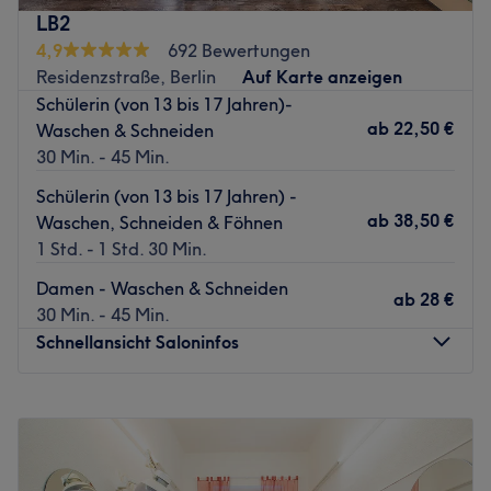
dich selbst und buche dich schön mit Treatwell!
LB2
4,9
692 Bewertungen
Der Berliner Salon ist spezialisiert auf Hochsteckfrisuren
Residenzstraße, Berlin
Auf Karte anzeigen
für jeden Anlass; ob für ein Vorstellungsgespräch, eine
Schülerin (von 13 bis 17 Jahren)-
Hochzeit oder ein Fotoshooting. Neben diesen festlichen
ab
22,50 €
Waschen & Schneiden
Kreationen schafft Sadik Coiffeur auch exklusive
30 Min. - 45 Min.
Haarschnitte, Colorationen, Dauerwellen und Make-Ups.
Für den stimmigen Gesamtlook gibt es hier zu Beginn
Schülerin (von 13 bis 17 Jahren) -
eines jeden Besuches eine eingehende Farb- und
ab
38,50 €
Waschen, Schneiden & Föhnen
Typberatung.
1 Std. - 1 Std. 30 Min.
Zurück zur Salonansicht
Damen - Waschen & Schneiden
ab
28 €
30 Min. - 45 Min.
Schnellansicht Saloninfos
Montag
Geschlossen
Dienstag
09:00
–
18:00
Mittwoch
09:00
–
18:00
Donnerstag
09:00
–
18:00