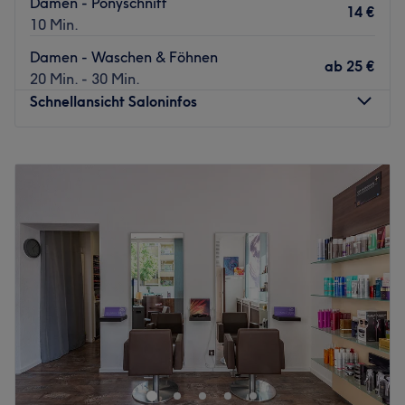
Damen - Ponyschnitt
14 €
10 Min.
Damen - Waschen & Föhnen
ab
25 €
20 Min. - 30 Min.
Schnellansicht Saloninfos
Montag
Geschlossen
Dienstag
10:00
–
19:00
Mittwoch
10:00
–
19:00
Donnerstag
10:00
–
19:00
Freitag
10:00
–
19:00
Samstag
09:00
–
17:00
Sonntag
Geschlossen
Im gemütlichen Ambiente mit goldgelbem Licht und
moderner Inneneinrichtung begrüßt der Friseur The Secret
Hair Studio by Sadik seine Kunden in Berlin-Wedding.
Hier wird gedreht, geschwungen und gelockt. Überzeuge