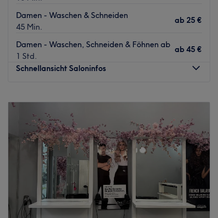
Zurück zur Salonansicht
Damen - Waschen & Schneiden
ab
25 €
45 Min.
Damen - Waschen, Schneiden & Föhnen ab
ab
45 €
1 Std.
Schnellansicht Saloninfos
Montag
Geschlossen
Dienstag
10:00
–
19:00
Mittwoch
10:00
–
19:00
Donnerstag
10:00
–
19:00
Freitag
10:00
–
19:00
Samstag
10:00
–
17:00
Sonntag
Geschlossen
Haar Paradies in Berlin, Wedding ist ein Ort, an dem
jedes Detail zählt. Hier werden Looks kreiert, die die
natürliche Schönheit und Individualität der Kund:innen