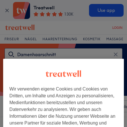
Treatwell
Use app
130K
LOGIN
FRISEUR
NÄGEL
HAARENTFERNUNG
KOSMETIK
MASSAGE
Wir verwenden eigene Cookies und Cookies von
Dritten, um Inhalte und Anzeigen zu personalisieren,
Medienfunktionen bereitzustellen und unseren
Sortieren nach
Beliebiger Preis
Besonderheiten
Sal
Datenverkehr zu analysieren. Wir geben auch
Informationen über die Nutzung unserer Webseite an
unsere Partner für soziale Medien, Werbung und
Ein Salon, der anbietet: