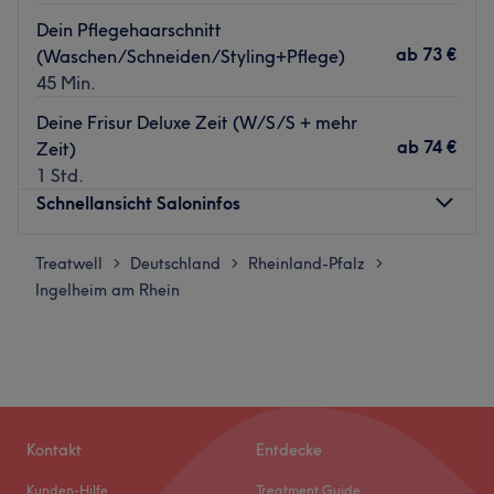
Dein Pflegehaarschnitt
ab
73 €
(Waschen/Schneiden/Styling+Pflege)
45 Min.
Deine Frisur Deluxe Zeit (W/S/S + mehr
ab
74 €
Zeit)
1 Std.
Schnellansicht Saloninfos
Treatwell
Montag
Deutschland
Rheinland-Pfalz
09:00
–
18:00
>
>
>
Ingelheim am Rhein
Dienstag
09:00
–
18:00
Mittwoch
09:00
–
18:00
Donnerstag
09:00
–
19:00
Freitag
09:00
–
20:00
Samstag
09:00
–
16:00
Sonntag
Geschlossen
Kontakt
Entdecke
“Deine Friseure” ist ein kleines Familienunternehmen mit
Kunden-Hilfe
Treatment Guide