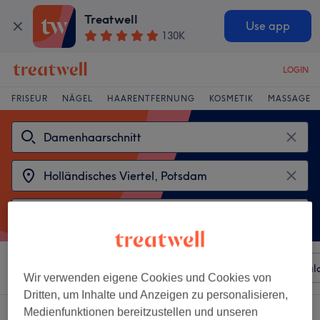
Treatwell
Use app
130K
LOGIN
FRISEUR
NÄGEL
HAARENTFERNUNG
KOSMETIK
MASSAGE
Sortieren nach
Beliebiger Preis
Besonderheiten
Sal
Wir verwenden eigene Cookies und Cookies von
Dritten, um Inhalte und Anzeigen zu personalisieren,
Medienfunktionen bereitzustellen und unseren
2 Salons die anbieten: