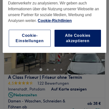
damenhaarschnitt in der Nähe von Holländisches Viertel, Potsdam
Datenverkehr zu analysieren. Wir geben auch
Informationen über die Nutzung unserer Webseite an
unsere Partner für soziale Medien, Werbung und
Analysen weiter.
Cookie-Richtlinien
Cookie-
Alle Cookies
Einstellungen
akzeptieren
A Class Friseur | Friseur ohne Termin
4,5
122 Bewertungen
Innenstadt, Potsdam
Auf Karte anzeigen
Nebenzeiten
Damen - Waschen, Schneiden &
ab
38 €
Föhnen ab