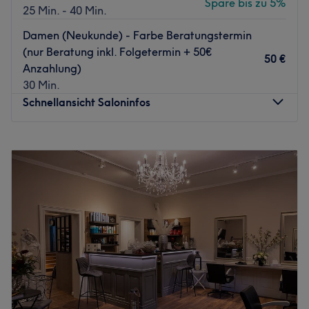
Spare bis zu 5%
25 Min. - 40 Min.
Damen (Neukunde) - Farbe Beratungstermin
(nur Beratung inkl. Folgetermin + 50€
50 €
Anzahlung)
30 Min.
Schnellansicht Saloninfos
Montag
09:00
–
19:00
Dienstag
09:00
–
19:00
Mittwoch
09:00
–
19:00
Donnerstag
09:00
–
19:00
Freitag
09:00
–
19:00
Samstag
09:00
–
18:00
Sonntag
Geschlossen
In Potsdam erwarten dich bei A Class Friseur | Friseur
ohne Termin ein herzliches Team, präzise Schnitte,
strahlende Farben und hippe Stylings, die sich sehen